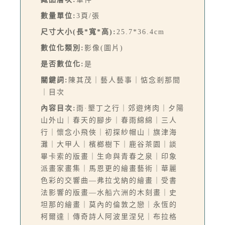
數量單位:
3頁/張
尺寸大小(長*寬*高):
25.7*36.4cm
數位化類別:
影像(圖片)
是否數位化:
是
關鍵詞:
陳其茂｜藝人藝事｜惦念剎那間
｜目次
內容目次:
雨·墾丁之行｜郊遊烤肉｜夕陽
山外山｜春天的腳步｜春雨綿綿｜三人
行｜懷念小飛俠｜初探紗帽山｜旗津海
灘｜大甲人｜檳榔樹下｜鹿谷茶園｜談
畢卡索的版畫｜生命與青春之泉｜印象
派畫家畫集｜馬恩更的繪畫藝術｜華麗
色彩的交響曲—弗拉戈納的繪畫｜受書
法影響的版畫—水船六洲的木刻畫｜史
坦那的繪畫｜莫內的倫敦之戀｜永恆的
柯爾達｜傳奇詩人阿波里涅兒｜布拉格