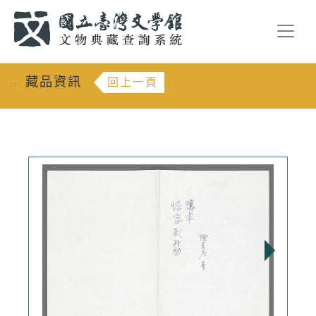
跳到主要內容
:::
藏品資訊
回上一頁
:::