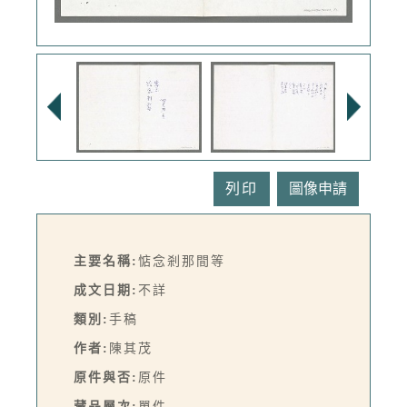
列印
主要名稱:
惦念剎那間等
成文日期:
不詳
類別:
手稿
作者:
陳其茂
原件與否:
原件
藏品層次:
單件