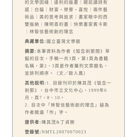
的文學因緣｜達利的版畫｜硯前讀詩有
感｜白貓｜財富・榮譽・喜悅｜兩件藝
術品｜美的思考與追求｜畫家眼中的西
雙版納｜陳明善的畫｜快樂畫家賓卡斯
｜林智信藝術創的理念
典藏單位:
國立臺灣文學館
摘要:
本筆資料為作者《惦念剎那間》草
擬的目次，手稿一共3頁，第1頁為書籍
名稱，第2、3頁是作者羅列文章題名，
並排列順序。（文／歐人鳳）
其他說明:
1. 目錄刊印於陳其茂《惦念一
剎那》，台中市立文化中心，1999年6
月，頁7、8、10。
2. 目次中「林智信藝術創的理念」疑為
作者闕漏「作」字。
提供者:
陳其茂&丁貞婉
登錄號:
NMTL20070070023