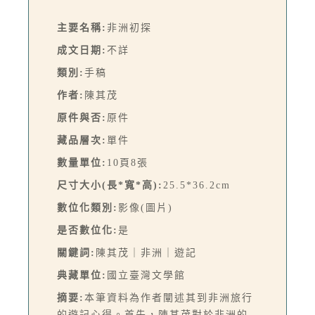
主要名稱:
非洲初探
成文日期:
不詳
類別:
手稿
作者:
陳其茂
原件與否:
原件
藏品層次:
單件
數量單位:
10頁8張
尺寸大小(長*寬*高):
25.5*36.2cm
數位化類別:
影像(圖片)
是否數位化:
是
關鍵詞:
陳其茂｜非洲｜遊記
典藏單位:
國立臺灣文學館
摘要:
本筆資料為作者闡述其到非洲旅行
的遊記心得。首先，陳其茂對於非洲的