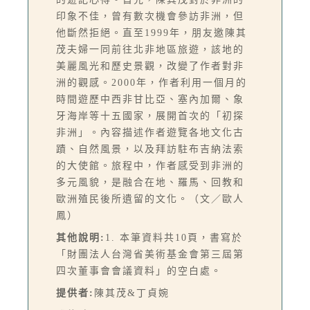
印象不佳，曾有數次機會參訪非洲，但
他斷然拒絕。直至1999年，朋友邀陳其
茂夫婦一同前往北非地區旅遊，該地的
美麗風光和歷史景觀，改變了作者對非
洲的觀感。2000年，作者利用一個月的
時間遊歷中西非甘比亞、塞內加爾、象
牙海岸等十五國家，展開首次的「初探
非洲」。內容描述作者遊覽各地文化古
蹟、自然風景，以及拜訪駐布吉納法索
的大使館。旅程中，作者感受到非洲的
多元風貌，是融合在地、羅馬、回教和
歐洲殖民後所遺留的文化。（文／歐人
鳳）
其他說明:
1. 本筆資料共10頁，書寫於
「財團法人台灣省美術基金會第三屆第
四次董事會會議資料」的空白處。
提供者:
陳其茂&丁貞婉