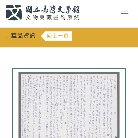
跳到主要內容
:::
藏品資訊
回上一頁
:::