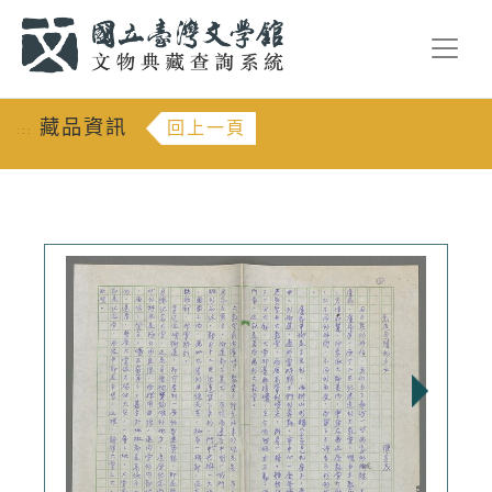
跳到主要內容
:::
藏品資訊
回上一頁
:::