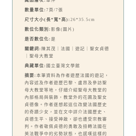
藏品層次:
單件
數量單位:
7頁/7張
尺寸大小(長*寬*高):
26*35.5cm
數位化類別:
影像(圖片)
是否數位化:
是
關鍵詞:
陳其茂｜法國｜遊記｜聖女貞德
｜聖母大教堂
典藏單位:
國立臺灣文學館
摘要:
本筆資料為作者遊歷法國的遊記，
內容述及作者遊歷巴黎、盧昂及參訪聖
母大教堂等地，仔細介紹聖母大教堂的
內部格局與裝飾，教堂外的花圃及聖女
貞德像。作者遂想起這位改變法國歷史
的奇蹟少女，並在文中詳介法國歷史、
貞德生平、接受神啟，卻也遭受宗教審
判。作者敬佩貞德的勇敢及扭轉法國在
英法戰爭中的劣勢狀態，也感嘆這樣的