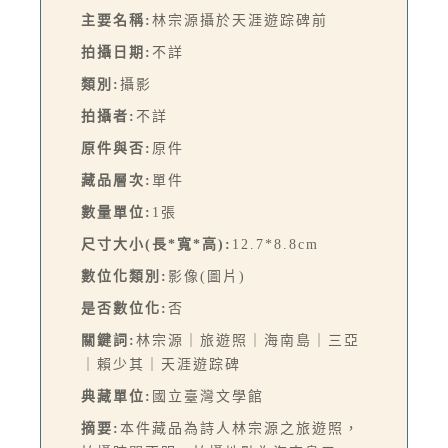
主要名稱:
林宗源攝於天涯遊踪碑前
拍攝日期:
不詳
類別:
攝影
拍攝者:
不詳
原件與否:
原件
藏品層次:
單件
數量單位:
1張
尺寸大小(長*寬*高):
12.7*8.8cm
數位化類別:
影像(圖片)
是否數位化:
否
關鍵詞:
林宗源｜旅遊照｜海南島｜三亞
｜賴少其｜天涯遊踪碑
典藏單位:
國立臺灣文學館
摘要:
本件藏品為詩人林宗源之旅遊照，