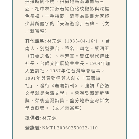
拍攝時間不明，拍攝地點為海南島三
亞。相中林宗源著褐色格紋襯衫與深褐
色長褲，一手持菸，背景為書畫大家賴
少其所題字的「天涯遊踪」石碑。（文
／蔣富璧）
其他說明:
林宗源（1935-04-16/），台
南人，別號夢台，筆名：幽之、蔡潤玉
（其妻之名）、林芳雲。曾任現代詩社
社長、台語文推展協會會長。1964年加
入笠詩社，1987年任台灣筆會理事，
1991年與黃勁連等人創立「蕃薯詩
社」，發行《蕃薯詩刊》，強調「台語
文學就是台灣文學」。曾獲吳濁流新詩
獎、榮後臺灣詩獎、鹽分地帶臺灣新文
學貢獻獎。（文／蔣富璧）
提供者:
林宗源
登錄號:
NMTL20060250022-110