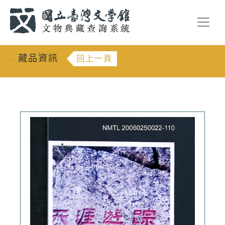
跳到主要內容
:::
藏品資訊
回上一頁
:::