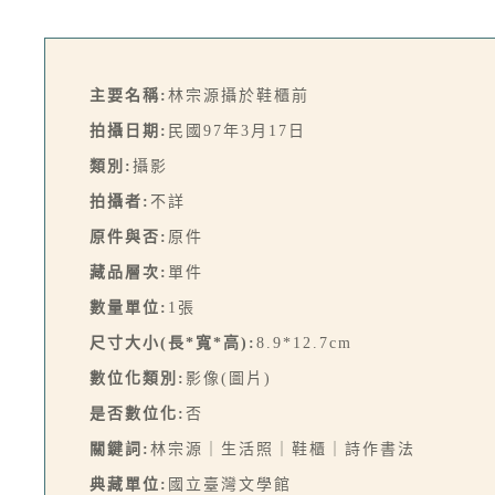
主要名稱:
林宗源攝於鞋櫃前
拍攝日期:
民國97年3月17日
類別:
攝影
拍攝者:
不詳
原件與否:
原件
藏品層次:
單件
數量單位:
1張
尺寸大小(長*寬*高):
8.9*12.7cm
數位化類別:
影像(圖片)
是否數位化:
否
關鍵詞:
林宗源｜生活照｜鞋櫃｜詩作書法
典藏單位:
國立臺灣文學館