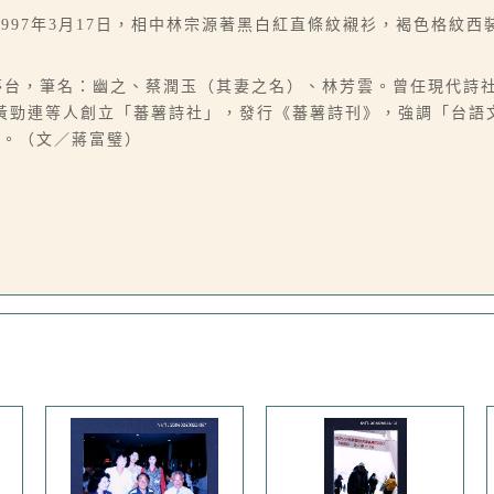
997年3月17日，相中林宗源著黑白紅直條紋襯衫，褐色格紋
，別號夢台，筆名：幽之、蔡潤玉（其妻之名）、林芳雲。曾任現代詩
年與黃勁連等人創立「蕃薯詩社」，發行《蕃薯詩刊》，強調「台
獎。（文／蔣富璧）