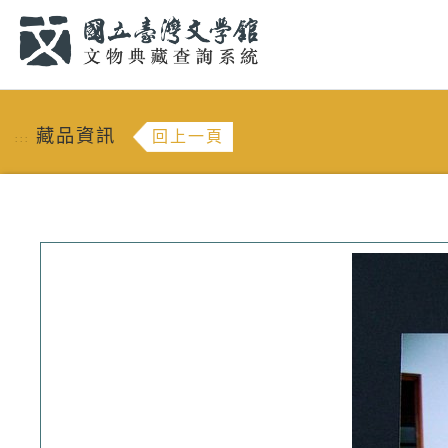
跳到主要內容
:::
藏品資訊
回上一頁
:::