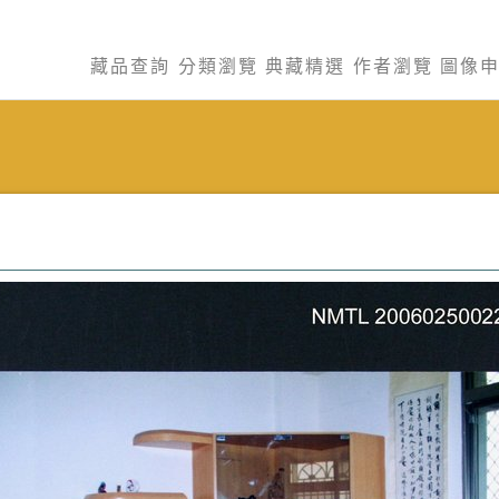
藏品查詢
分類瀏覽
典藏精選
作者瀏覽
圖像