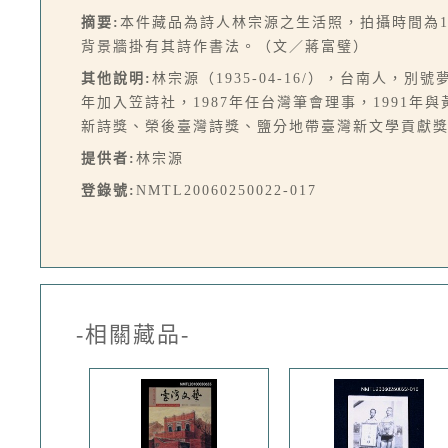
摘要:
本件藏品為詩人林宗源之生活照，拍攝時間為1
背景牆掛有其詩作書法。（文／蔣富璧）
其他說明:
林宗源（1935-04-16/），台南人
年加入笠詩社，1987年任台灣筆會理事，1991
新詩獎、榮後臺灣詩獎、鹽分地帶臺灣新文學貢獻
提供者:
林宗源
登錄號:
NMTL20060250022-017
-相關藏品-