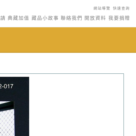
網站導覽
快速查詢
申請
典藏加值
藏品小故事
聯絡我們
開放資料
我要捐贈