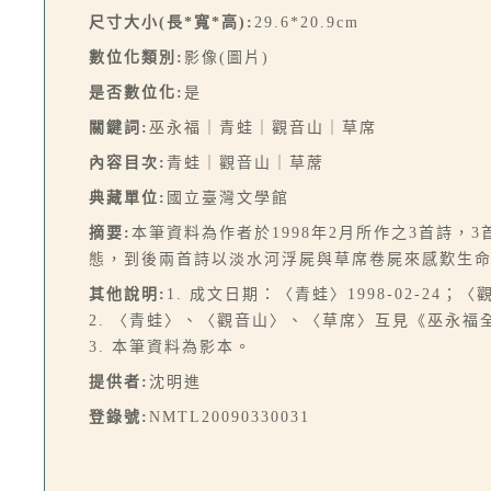
尺寸大小(長*寬*高):
29.6*20.9cm
數位化類別:
影像(圖片)
是否數位化:
是
關鍵詞:
巫永福｜青蛙｜觀音山｜草席
內容目次:
青蛙｜觀音山｜草蓆
典藏單位:
國立臺灣文學館
摘要:
本筆資料為作者於1998年2月所作之3首詩
態，到後兩首詩以淡水河浮屍與草席卷屍來感歎生
其他說明:
1. 成文日期：〈青蛙〉1998-02-24；〈觀
2. 〈青蛙〉、〈觀音山〉、〈草席〉互見《巫永福全集
3. 本筆資料為影本。
提供者:
沈明進
登錄號:
NMTL20090330031