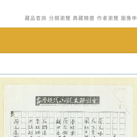
藏品查詢
分類瀏覽
典藏精選
作者瀏覽
圖像