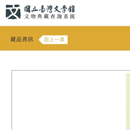
跳到主要內容
:::
藏品資訊
回上一頁
:::