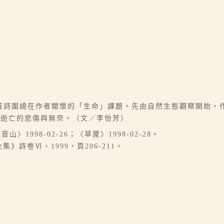
，3首詩圍繞在作者關懷的「生命」課題。先由自然生態觀察開始
命逝亡的悲傷與無奈。（文／李怡芳）
音山〉1998-02-26；〈草蓆〉1998-02-28。
》詩卷Ⅵ，1999，頁206-211。