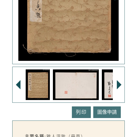
列印
主要名稱:
雅人深致（冊頁）