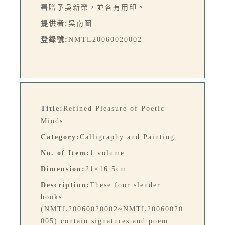
署贈予吳新榮，並各有用印。
提供者:
吳南圖
登錄號:
NMTL20060020002
Title:
Refined Pleasure of Poetic
Minds
Category:
Calligraphy and Painting
No. of Item:
1 volume
Dimension:
21×16.5cm
Description:
These four slender
books
(NMTL20060020002~NMTL20060020
005) contain signatures and poem