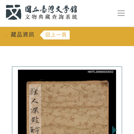
跳到主要內容
:::
藏品資訊
回上一頁
:::