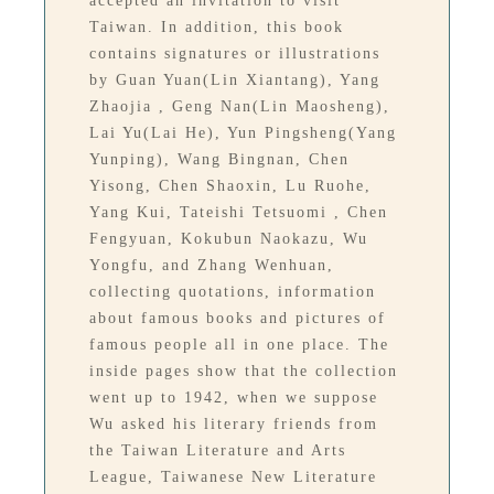
accepted an invitation to visit
Taiwan. In addition, this book
contains signatures or illustrations
by Guan Yuan(Lin Xiantang), Yang
Zhaojia , Geng Nan(Lin Maosheng),
Lai Yu(Lai He), Yun Pingsheng(Yang
Yunping), Wang Bingnan, Chen
Yisong, Chen Shaoxin, Lu Ruohe,
Yang Kui, Tateishi Tetsuomi , Chen
Fengyuan, Kokubun Naokazu, Wu
Yongfu, and Zhang Wenhuan,
collecting quotations, information
about famous books and pictures of
famous people all in one place. The
inside pages show that the collection
went up to 1942, when we suppose
Wu asked his literary friends from
the Taiwan Literature and Arts
League, Taiwanese New Literature