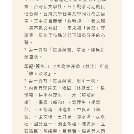
盟、台灣新文學社、乃至戰爭時期的民
俗台灣、台灣文學社等文學同好為之簽
字。其中如呂赫若「救精神」、張文環
「德不孤必有鄰」、巫永福「苦節」等
題簽，反映了特殊時代下知識分子的心
聲。
3.第一頁有「震瀛藏書」章記，即吳新
榮自號。
印記/簽名:
1.封面為林芹香（林泮）所題
「雅人深致」。
2.第一頁有「震瀛藏書」用印一枚。
3.內頁有郁達夫、灌園（林獻堂）、楊
肇嘉、耕南林茂生、一木（服部純
雄）、懶雲（賴和）、雲萍生（楊雲
萍）、王炳南、陳逸松、中良正（蘇
新）、張文環、王井泉、郭水潭、巫永
福、國分直一、池田敏雄、陳逢源、立
石鐵臣、陳紹馨、呂赫若、楊逵等人題