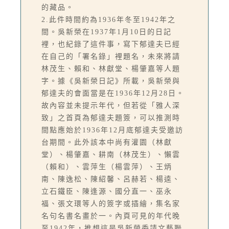
的藏品。
2.此件時間約為1936年冬至1942年之
間。吳新榮在1937年1月10日的日記
裡，也紀錄了這件事，寫下郁達夫已經
在自己的「署名錄」裡題名，未來將請
林茂生、賴和、林獻堂、楊肇嘉等人題
字。據《吳新榮日記》所載，吳新榮與
郁達夫的會面當是在1936年12月28日。
故內容並未提示年代，但若從「雅人深
致」之首頁為郁達夫題簽，可以推測時
間點應始於1936年12月底郁達夫受邀訪
台期間。此外該本中尚有灌園（林獻
堂）、楊肇嘉、耕南（林茂生）、懶雲
（賴和）、雲萍生（楊雲萍）、王炳
南、陳逸松、陳紹馨、呂赫若、楊逵、
立石鐵臣、陳逢源、國分直一、巫永
福、張文環等人的簽字或插繪，集名家
名句名書名畫於一。內頁可見的年代晚
至1942年，推想這是吳新榮委請文藝聯