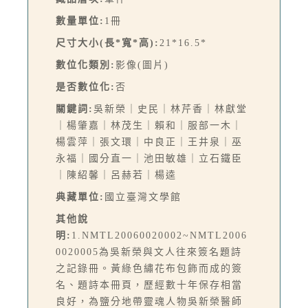
數量單位:
1冊
尺寸大小(長*寬*高):
21*16.5*
數位化類別:
影像(圖片)
是否數位化:
否
關鍵詞:
吳新榮｜史民｜林芹香｜林獻堂
｜楊肇嘉｜林茂生｜賴和｜服部一木｜
楊雲萍｜張文環｜中良正｜王井泉｜巫
永福｜國分直一｜池田敏雄｜立石鐵臣
｜陳紹馨｜呂赫若｜楊逵
典藏單位:
國立臺灣文學館
其他說
明:
1.NMTL20060020002~NMTL2006
0020005為吳新榮與文人往來簽名題詩
之記錄冊。黃綠色繡花布包飾而成的簽
名、題詩本冊頁，歷經數十年保存相當
良好，為鹽分地帶靈魂人物吳新榮醫師