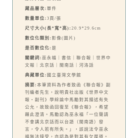
藏品層次:
單件
數量單位:
3頁/張
尺寸大小(長*寬*高):
20.9*29.6cm
數位化類別:
影像(圖片)
是否數位化:
是
關鍵詞:
巫永福｜書信｜聯合報｜世界中
文報｜北京話｜閩南話｜河洛話
典藏單位:
國立臺灣文學館
摘要:
本筆資料為作者致函《聯合報》副
刊編者先生，說明貴社出版《世界中文
報・副刊》學綜論中馬勵對其描述有失
公允，故致函回復至《聯合報》，希望
藉此澄清。馬勵認為巫永福「一位聲請
不會講北京話而以台語（閩南語）發
言，令人若有所失。」，該說法令巫永
福無法接受，亦認為是對其有欠厚道。