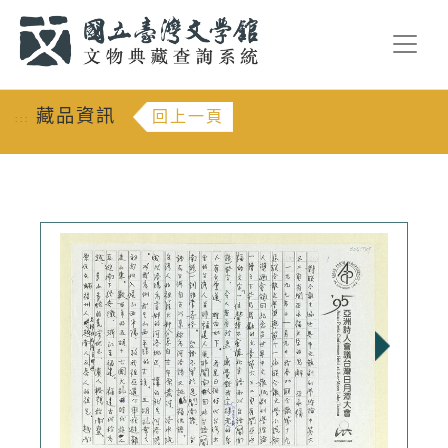
跳到主要內容
:::
藏品資訊
回上一頁
:::