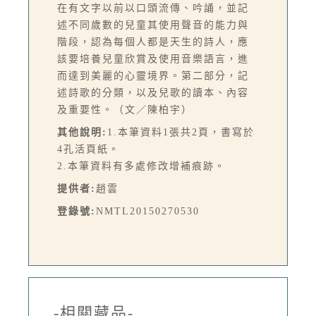
在有文字以前以口頭流傳、吟誦，並記
述不同歲數的兒童其使用聲音的能力與
階段，認為每個人都是天生的詩人，應
該要培養兒童欣賞及使用音樂語言，進
而達到美麗的心靈境界。第二部分，記
述詩歌的分類，以及兒歌的讀本、內容
及重要性。（文／陳柏宇）
其他說明:
1.本筆資料1張共2頁，書寫於
4孔活頁紙。
2.本筆資料有多處修改增補痕跡。
提供者:
趙雲
登錄號:
NMTL20150270530
-相關藏品-