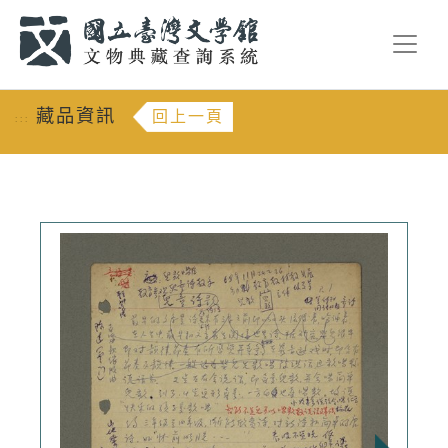
跳到主要內容
:::
藏品資訊
回上一頁
:::