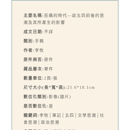
主要名稱:
狂飆的時代—談五四前後的思
潮及其所產生的影響
成文日期:
不詳
類別:
手稿
作者:
李牧
原件與否:
原件
藏品層次:
單件
數量單位:
2頁/張
尺寸大小(長*寬*高):
25.6*18.1cm
數位化類別:
影像(圖片)
是否數位化:
是
關鍵詞:
李牧│筆記│五四│文學思潮│社
會思潮│政治思潮