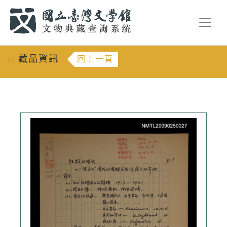
跳到主要內容
:::
藏品資訊
回上一頁
:::