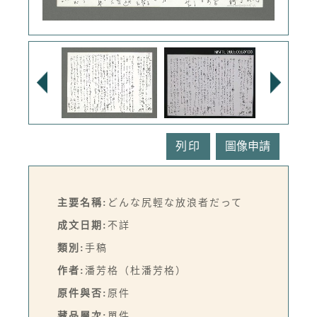
列印
主要名稱:
どんな尻輕な放浪者だって
成文日期:
不詳
類別:
手稿
作者:
潘芳格（杜潘芳格）
原件與否:
原件
藏品層次:
單件