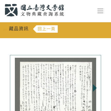
跳到主要內容
:::
藏品資訊
回上一頁
:::