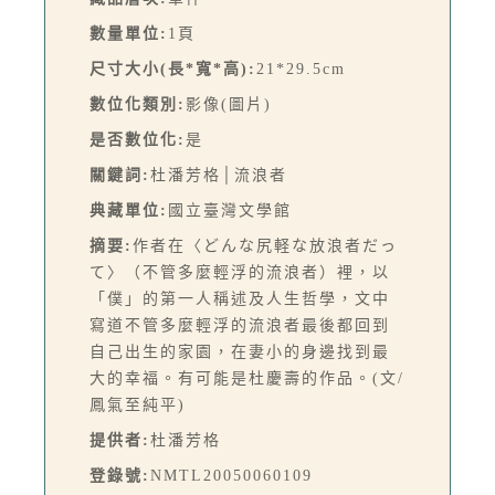
數量單位:
1頁
尺寸大小(長*寬*高):
21*29.5cm
數位化類別:
影像(圖片)
是否數位化:
是
關鍵詞:
杜潘芳格│流浪者
典藏單位:
國立臺灣文學館
摘要:
作者在〈どんな尻軽な放浪者だっ
て〉（不管多麼輕浮的流浪者）裡，以
「僕」的第一人稱述及人生哲學，文中
寫道不管多麼輕浮的流浪者最後都回到
自己出生的家園，在妻小的身邊找到最
大的幸福。有可能是杜慶壽的作品。(文/
鳳氣至純平)
提供者:
杜潘芳格
登錄號:
NMTL20050060109