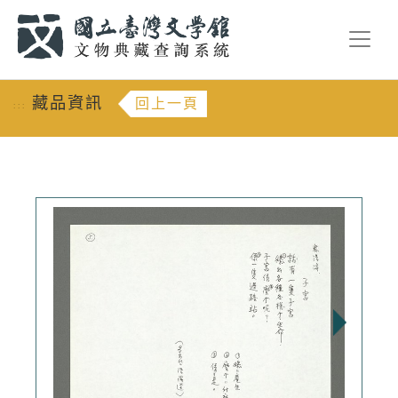
跳到主要內容
:::
藏品資訊
回上一頁
:::