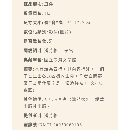
藏品層次:
單件
數量單位:
1頁
尺寸大小(長*寬*高):
21.1*27.8cm
數位化類別:
影像(圖片)
是否數位化:
是
關鍵詞:
杜潘芳格 ｜子宮
典藏單位:
國立臺灣文學館
摘要:
本首詩為四行。其內容描述，一個
子宮生出各式各樣的生命。作者自問那
麼子宮是什麼？是一個過路站。(文/ 杉
森藍)
其他說明:
互見《客家台灣詩選》，愛華
出版社出版。
提供者:
杜潘芳格
登錄號:
NMTL20050060198