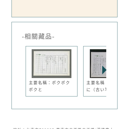
-相關藏品-
主要名稱：ポクポク
主要名稱：アルバム
ポクと
に（古い写...