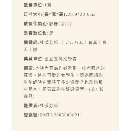
數量單位:
1頁
尺寸大小(長*寬*高):
20.9*30.6cm
數位化類別:
影像(圖片)
是否數位化:
是
關鍵詞:
杜潘芳格 ｜アルバム｜写真｜良
人｜戀
典藏單位:
國立臺灣文學館
摘要:
本詩內容為作者看到一些老照片的
感懷。這些可愛的女學生，讓她回想先
生年輕時究竟談了多少戀愛？也珍惜那
些照片，願意幫先生好好保管。(文/ 杉
森藍)
提供者:
杜潘芳格
登錄號:
NMTL20050060211