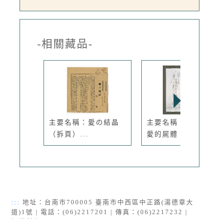
-相關藏品-
主要名稱：愛の結晶
主要名稱：小曲：戀
（拆頁）...
愛的屍體（...
:::
地址：台南市700005 臺南市中西區中正路(湯德章大
道)1號 | 電話：(06)2217201 | 傳真：(06)2217232 |