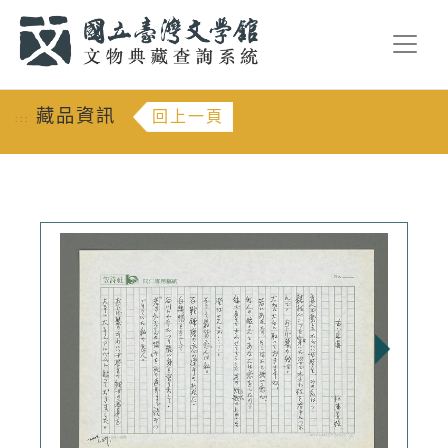
跳到主要內容
:::
藏品資訊
回上一頁
:::