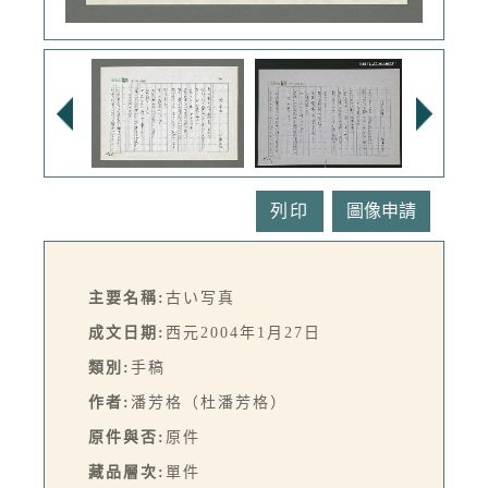
列印
主要名稱:
古い写真
成文日期:
西元2004年1月27日
類別:
手稿
作者:
潘芳格（杜潘芳格）
原件與否:
原件
藏品層次:
單件