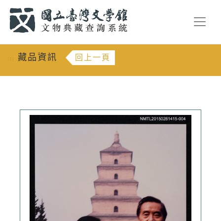
跳到主要內容
:::
藏品資訊
回上一頁
:::