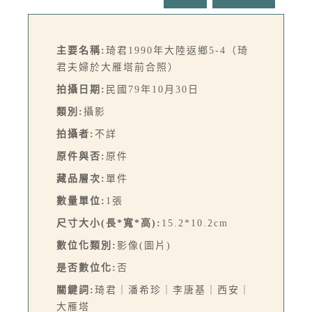
主要名稱:
琦君1990年大陸返鄉5-4（琦
君夫婦於大雁塔前合照）
拍攝日期:
民國79年10月30日
類別:
攝影
拍攝者:
不詳
原件與否:
原件
藏品層次:
單件
數量單位:
1張
尺寸大小(長*寬*高):
15.2*10.2cm
數位化類別:
影像(圖片)
是否數位化:
否
關鍵詞:
琦君｜潘希珍｜李唐基｜西安｜
大雁塔