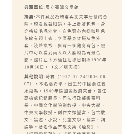
典藏單位:
國立臺灣文學館
摘要:
本件藏品為琦君與丈夫李唐基的合
照。琦君戴著眼鏡，手上掛著包包，身
穿格紋毛呢外套，白色背心內搭咖啡色
花紋有領上衣；李唐基身穿鐵灰色外
套，淺藍襯衫，斜背一個隨身背包。照
片中可以看到兩人以大雁塔為背景合
影。照片左下方標註拍攝日期為1990年
10月30日。（文／張志樺）
其他說明:
琦君（1917-07-24/2006-06-
07），本名潘希珍，出生於中國浙江省
永嘉縣，1949年隨國民政府來台，曾任
高檢處紀錄股長、司法行政部編審科
長、中國文化學院副教授、中央大學、
中興大學教授。創作文類豐富，包含散
文、論述、小說、兒童文學、翻譯、詞
論等。著名作品有散文集《煙愁》、