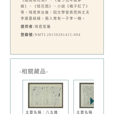
《細雨燈花落》、《留予他年說夢
痕》、《桂花雨》、小說《橘子紅了》
等。琦君來台後，因文學發表而與丈夫
李唐基結緣，兩人育有一子李一楠。
提供者:
琦君家屬
登錄號:
NMTL20150281415-004
-相關藏品-
主要名稱：八五雜
主要名稱：張大千