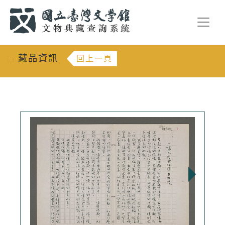
跳到主要內容
:::
藏品資訊
回上一頁
:::