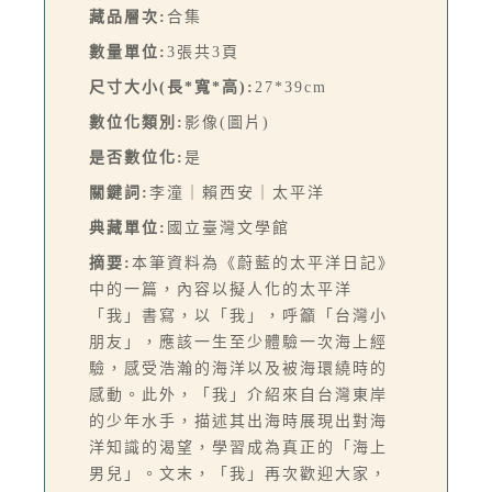
藏品層次:
合集
數量單位:
3張共3頁
尺寸大小(長*寬*高):
27*39cm
數位化類別:
影像(圖片)
是否數位化:
是
關鍵詞:
李潼｜賴西安｜太平洋
典藏單位:
國立臺灣文學館
摘要:
本筆資料為《蔚藍的太平洋日記》
中的一篇，內容以擬人化的太平洋
「我」書寫，以「我」，呼籲「台灣小
朋友」，應該一生至少體驗一次海上經
驗，感受浩瀚的海洋以及被海環繞時的
感動。此外，「我」介紹來自台灣東岸
的少年水手，描述其出海時展現出對海
洋知識的渴望，學習成為真正的「海上
男兒」。文末，「我」再次歡迎大家，