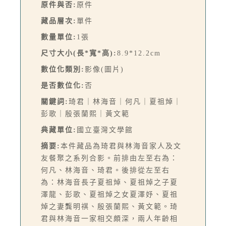
原件與否:
原件
藏品層次:
單件
數量單位:
1張
尺寸大小(長*寬*高):
8.9*12.2cm
數位化類別:
影像(圖片)
是否數位化:
否
關鍵詞:
琦君｜林海音｜何凡｜夏祖焯｜
彭歌｜殷張蘭熙｜黃文範
典藏單位:
國立臺灣文學館
摘要:
本件藏品為琦君與林海音家人及文
友餐聚之系列合影。前排由左至右為：
何凡、林海音、琦君。後排從左至右
為：林海音長子夏祖焯、夏祖焯之子夏
澤龍、彭歌、夏祖焯之女夏澤妤、夏祖
焯之妻龔明祺、殷張蘭熙、黃文範。琦
君與林海音一家相交頗深，兩人年齡相