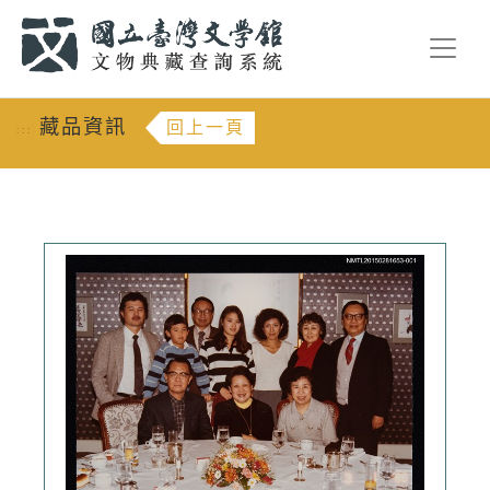
跳到主要內容
:::
藏品資訊
回上一頁
:::