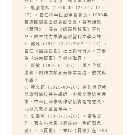
月刊，次年又創辦「純文學出版社」。
5. 殷張蘭熙（1920-09-12/2017-12-
22），曾任中華民國筆會會長，1990年
獲選國際筆會終身副會長。著有詩集
《葉落》、譯有《綠藻與鹹蛋》等作
品，終生致力推廣臺灣當代文學英譯。
6. 何凡（1910-12-22/2002-12-21），
曾任《國語日報》社長與發行人。其妻
為《城南舊事》作者林海音。
7. 彭歌（1926-01-08/），著名作家、
編輯，創作文類涵蓋專業論述、散文與
小說。
8. 黃文範（1925-08-26/）曾任世界新
聞專科學校兼任講師、中國文藝協會理
事、中華民國專欄作家協會副祕書長、
九歌文教基金會董事。
9. 夏祖焯（1941-11-26/），筆名夏
烈。著有小說集《最後的一隻紅頭烏
鴉》、《夏獵》。並以《夏獵》在1994