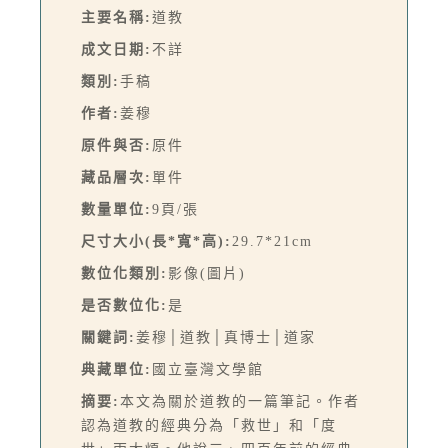
主要名稱:
道教
成文日期:
不詳
類別:
手稿
作者:
姜穆
原件與否:
原件
藏品層次:
單件
數量單位:
9頁/張
尺寸大小(長*寬*高):
29.7*21cm
數位化類別:
影像(圖片)
是否數位化:
是
關鍵詞:
姜穆│道教│真博士│道家
典藏單位:
國立臺灣文學館
摘要:
本文為關於道教的一篇筆記。作者
認為道教的經典分為「救世」和「度