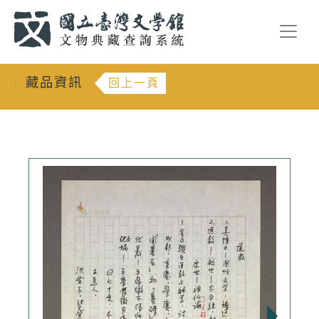
跳到主要內容
:::
藏品資訊
回上一頁
:::