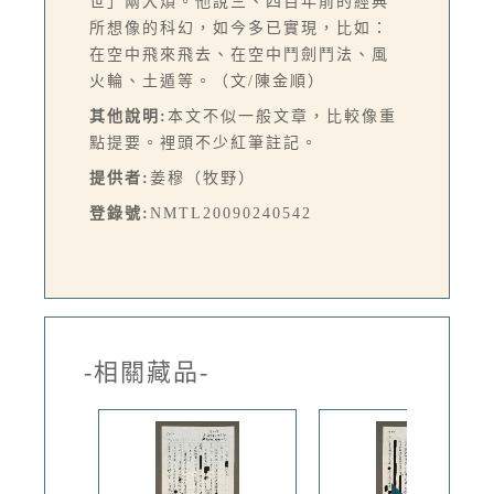
世」兩大煩。他說三、四百年前的經典
所想像的科幻，如今多已實現，比如：
在空中飛來飛去、在空中鬥劍鬥法、風
火輪、土遁等。（文/陳金順）
其他說明:
本文不似一般文章，比較像重
點提要。裡頭不少紅筆註記。
提供者:
姜穆（牧野）
登錄號:
NMTL20090240542
-相關藏品-