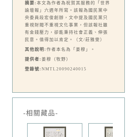
摘要:
本文為作者為祝賀其服務的「世界
論壇報」六週年所寫。該報為國民黨中
央委員段宏俊創辦，文中提及國民黨只
重視財閥不重視文化事業，但該報社雖
有金錢壓力，卻能秉持社會正義、伸張
民意。值得加以肯定。（文/莊雅雯）
其他說明:
作者本名為「姜穆」。
提供者:
姜穆（牧野）
登錄號:
NMTL20090240015
-相關藏品-