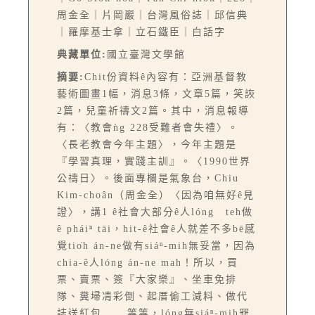
周金全｜片岡巖｜台灣風俗誌｜邱信典
｜羅摩基士拿｜立石鐵臣｜白話字
典藏單位:
國立臺灣文學館
摘要:
Chit份資料ê內容有：亞洲基督教
藝術圖畫1幅，消息3條，文章5篇，笑詼
2篇，兒童祈禱文2篇。其中，消息報導
有：〈教會ǹg 228受難者會失禮〉。
〈長老教會今年主題〉，今年主題是
『學習真理，實踐主訓』。〈1990世界
公禱日〉。後面專欄是氣象台，Chiu
Kim-choân（周金全）〈因為咱無好ê見
證〉，講1 ê社會大部分ê人lóng teh做
ê pháiⁿ tāi，hit-ê社會ê人就差不多bē感
覺tio̍h án-ne做有siáⁿ-mih無妥當，因為
chia-ê人lóng án-ne mah！所以，買
票、賣票、簽『大家樂』、坐車免排
隊、糞埽凊彩倒、起厝偷工減料、做代
誌送紅包......等等，lóng無siáⁿ-mih罪