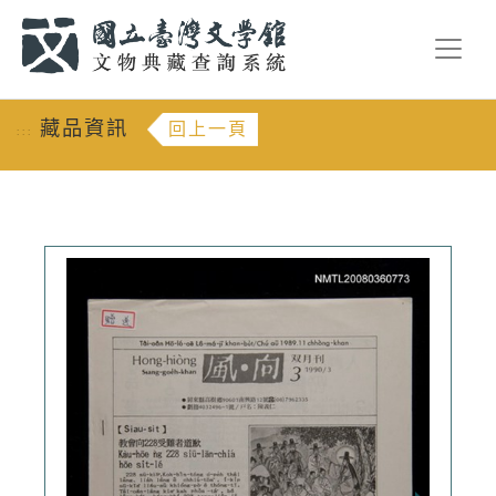
跳到主要內容
:::
藏品資訊
回上一頁
:::