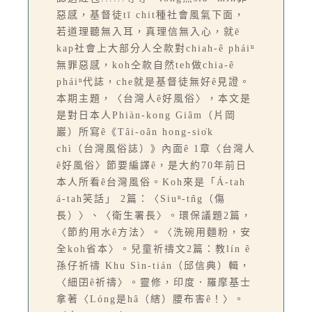
惡感，基督徒tī chit種社會風氣下面，
若道理聽無入耳，真理信無入心，就ē
kap社會上大部分人仝款對chiah-ê pháiⁿ
無罪惡感，koh仝款自然teh做chia-ê
pháiⁿ代誌，che就是基督徒無好ê見證。
本期主題，〈台灣人ê好風俗〉，本文是
是對日本人Phiàn-kong Giâm（片岡
巖）所寫ê《Tâi-oân hong-sio̍k
chì（台灣風俗誌）》內面ê 1章〈台灣人
ê好風俗〉節要編譯ê，是大約70年前日
本人所看ê台灣風俗。Koh來是「Á-tah
á-tah笑話」 2篇：〈Siuⁿ-tn̂g（傷
長）〉、〈衛生署長〉。環保議題2篇，
〈節約用水ê方法〉。〈洗碗用麵粉，安
全koh省本〉。兒童祈禱文2篇：教lín ê
孫仔祈禱 Khu Sìn-tián（邱信典）輯，
〈細囝ê祈禱〉。靈修，印度．羅摩基士
拿著〈Lóng是hâ（縖）腰布害ê！〉。