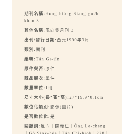
期刊名稱:
Hong-hiòng Siang-goe̍h-
khan 3
其他名稱:
風向雙月刊 3
出刊/發行日期:
西元1990年3月
類別:
期刊
編輯:
Tân Gī-jîn
原件與否:
原件
藏品層次:
單件
數量單位:
1冊
尺寸大小(長*寬*高):
27*19.9*0.1cm
數位化類別:
影像(圖片)
是否數位化:
是
關鍵詞:
風向｜陳義仁｜Ông Lē-cheng
｜Gô͘ Siok-hôa｜Tân Chì-hiok｜228｜