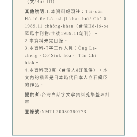
（文/Bo̍k ilī）
其他說明:
1.本資料報頭註：Tâi-oân
Hô-ló-ōe Lô-má-jī khan-bu̍t/ Chú āu
1989.11 chhòng-khan（台灣Hô-ló-ōe
羅馬字刊物/主後1989.11創刊）。
2.本資料未揭目錄。
3.本資料打字工作人員：Ông Lē-
cheng、Gô͘ Siok-hôa、 Tân Chì-
hiok。
4.本資料第3頁〈台灣人ê好風俗〉，本
文內的插圖是日本時代日本人立石鐵臣
的作品。
提供者:
台灣白話字文學資料蒐集整理計
畫
登錄號:
NMTL20080360773