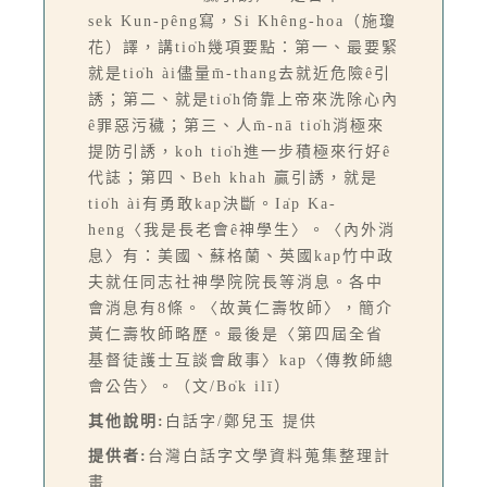
sek Kun-pêng寫，Si Khêng-hoa（施瓊
花）譯，講tio̍h幾項要點：第一、最要緊
就是tio̍h ài儘量m̄-thang去就近危險ê引
誘；第二、就是tio̍h倚靠上帝來洗除心內
ê罪惡污穢；第三、人m̄-nā tio̍h消極來
提防引誘，koh tio̍h進一步積極來行好ê
代誌；第四、Beh khah 贏引誘，就是
tio̍h ài有勇敢kap決斷。Ia̍p Ka-
heng〈我是長老會ê神學生〉。〈內外消
息〉有：美國、蘇格蘭、英國kap竹中政
夫就任同志社神學院院長等消息。各中
會消息有8條。〈故黃仁壽牧師〉，簡介
黃仁壽牧師略歷。最後是〈第四屆全省
基督徒護士互談會啟事〉kap〈傳教師總
會公告〉。（文/Bo̍k ilī）
其他說明:
白話字/鄭兒玉 提供
提供者:
台灣白話字文學資料蒐集整理計
畫