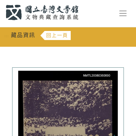
跳到主要內容
:::
藏品資訊
回上一頁
:::