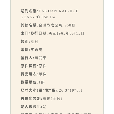
期刊名稱:
TÂI-OÂN KÀU-HŌE
KONG-PÒ 958 Hō
其他名稱:
台灣教會公報 958號
出刊/發行日期:
西元1965年5月15日
類別:
期刊
編輯:
李嘉嵩
發行人:
黃武東
原件與否:
原件
藏品層次:
單件
數量單位:
1冊
尺寸大小(長*寬*高):
26.3*19*0.1
數位化類別:
影像(圖片)
是否數位化:
是