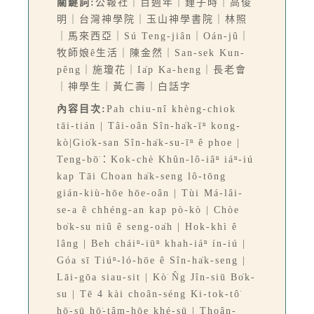
關鍵詞:
公報社｜百週年｜鍾子時｜高俊
明｜台灣神學院｜玉山神學書院｜林照
｜馬來西亞｜Sú Teng-jiân｜Oán-jû｜
牧師娘ê生活｜陳金然｜San-sek Kun-
pêng｜施瓊花｜Ia̍p Ka-heng｜長老會
｜神學生｜黃仁壽｜白話字
內容目次:
Pah chiu-nî khèng-chiok
tāi-tián | Tâi-oân Sîn-ha̍k-īⁿ kong-
kò|Gio̍k-san Sîn-ha̍k-su-īⁿ ê phoe |
Teng-bō͘：Kok-chè Khûn-lô-iâⁿ iáⁿ-iú
kap Tāi Choan ha̍k-seng lô-tōng
gián-kiù-hōe hōe-oân | Tùi Má-lâi-
se-a ê chhéng-an kap pò-kò | Chòe
bo̍k-su niû ê seng-oa̍h | Hok-khì ê
lâng | Beh cháiⁿ-iūⁿ khah-iáⁿ ín-iú |
Góa sī Tiúⁿ-ló-hōe ê Sîn-ha̍k-seng |
Lāi-gōa siau-sit | Kò͘ N̂g Jîn-siū Bo̍k-
su | Tē 4 kài choân-séng Ki-tok-tô͘
hō͘-sū hō͘-tâm-hōe khé-sū | Thoân-