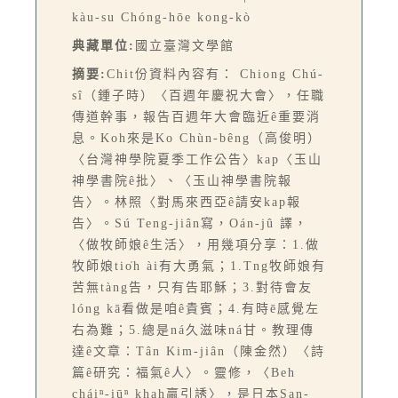
kàu-su Chóng-hōe kong-kò
典藏單位:
國立臺灣文學館
摘要:
Chit份資料內容有： Chiong Chú-
sî（鍾子時）〈百週年慶祝大會〉，任職
傳道幹事，報告百週年大會臨近ê重要消
息。Koh來是Ko Chùn-bêng（高俊明）
〈台灣神學院夏季工作公告〉kap〈玉山
神學書院ê批〉、〈玉山神學書院報
告〉。林照〈對馬來西亞ê請安kap報
告〉。Sú Teng-jiân寫，Oán-jû 譯，
〈做牧師娘ê生活〉，用幾項分享：1.做
牧師娘tio̍h ài有大勇氣；1.Tng牧師娘有
苦無tàng告，只有告耶穌；3.對待會友
lóng kā看做是咱ê貴賓；4.有時ē感覺左
右為難；5.總是ná久滋味ná甘。教理傳
達ê文章：Tân Kim-jiân（陳金然）〈詩
篇ê研究：福氣ê人〉。靈修，〈Beh
cháiⁿ-iūⁿ khah贏引誘〉，是日本San-