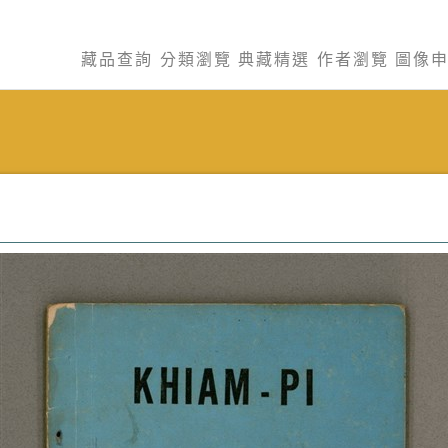
藏品查詢
分類瀏覽
典藏精選
作者瀏覽
圖像