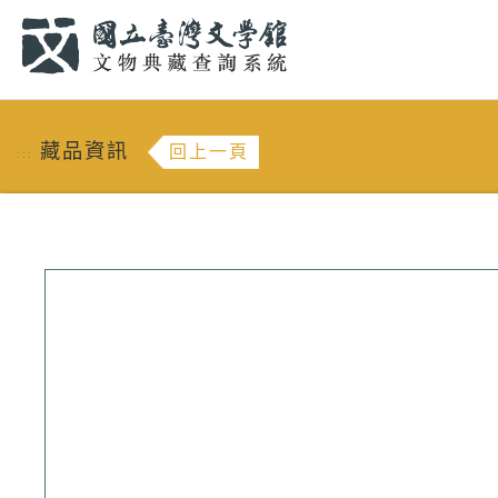
跳到主要內容
:::
藏品資訊
回上一頁
:::