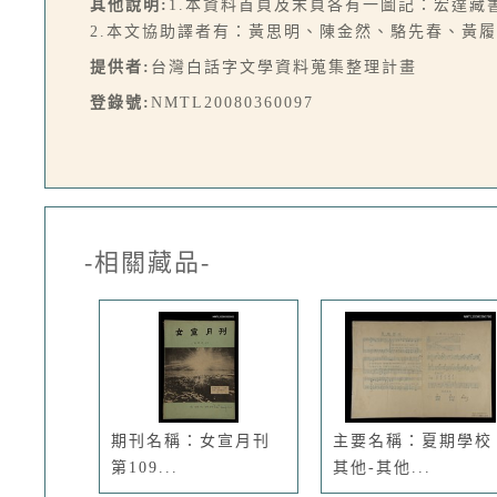
其他說明:
1.本資料首頁及末頁各有一圖記：宏達藏
2.本文協助譯者有：黃思明、陳金然、駱先春、黃
提供者:
台灣白話字文學資料蒐集整理計畫
登錄號:
NMTL20080360097
-相關藏品-
期刊名稱：女宣月刊
主要名稱：夏期學校
第109...
其他-其他...