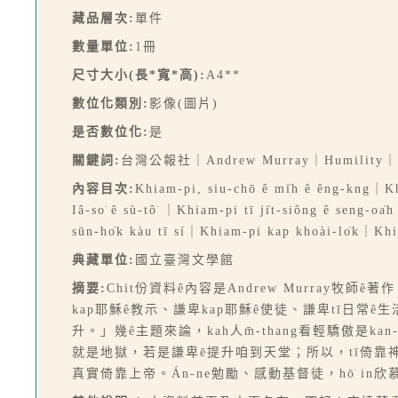
藏品層次:
單件
數量單位:
1冊
尺寸大小(長*寬*高):
A4**
數位化類別:
影像(圖片)
是否數位化:
是
關鍵詞:
台灣公報社｜Andrew Murray｜Humil
內容目次:
Khiam-pi, siu-chō ê mi̍h ê êng-kng｜Kh
Iâ-so͘ ê sù-tô͘ ｜Khiam-pi tī ji̍t-siông ê sen
sūn-ho̍k kàu tī sí｜Khiam-pi kap khoài-lo̍k｜Kh
典藏單位:
國立臺灣文學館
摘要:
Chit份資料ê內容是Andrew Murray牧
kap耶穌ê教示、謙卑kap耶穌ê使徒、謙卑tī日常ê生
升。」幾ê主題來論，kah人m̄-thang看輕驕傲是kan
就是地獄，若是謙卑ē提升咱到天堂；所以，tī倚靠神ê大能得
真實倚靠上帝。Án-ne勉勵、感動基督徒，hō͘ in欣慕k