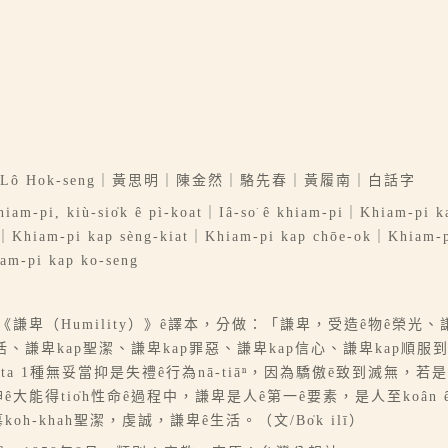
ity｜Lô Hok-seng｜黃思明｜陳金然｜駱先春｜黃履南｜白話字
iam-pi, kiù-sio̍k ê pì-koat｜Iâ-so͘ ê khiam-pi｜Khiam-pi k
g-oa̍h｜Khiam-pi kap sèng-kiat｜Khiam-pi kap chōe-ok｜Khiam
iam-pi kap ko-seng
師ê著作《謙卑（Humility）》ê譯本，分做：「謙卑，受造ê物ê
活、謙卑kap聖潔、謙卑kap罪惡、謙卑kap信心、謙卑kap順服到
-ta 1種無妥當抑是失禮ê行為nā-tiāⁿ，因為驕傲ē致到滅無，若是謙
tio̍h性命ê過程中，謙卑是人ê第一ê要素，是人至koân ê美德，
oh-khah聖潔，虔誠，謙卑ê生活。（文/Bo̍k ilī）