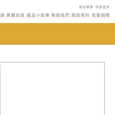
網站導覽
快速查詢
申請
典藏加值
藏品小故事
聯絡我們
開放資料
我要捐贈