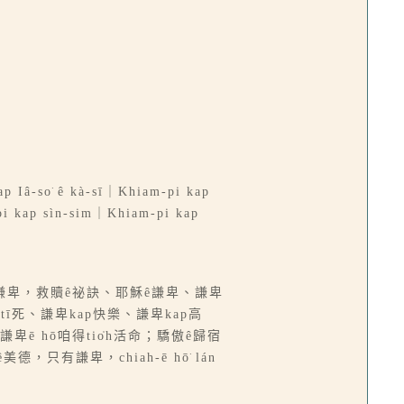
ap Iâ-so͘ ê kà-sī｜Khiam-pi kap
-pi kap sìn-sim｜Khiam-pi kap
榮光、謙卑，救贖ê祕訣、耶穌ê謙卑、謙卑
tī死、謙卑kap快樂、謙卑kap高
卑ē hō͘咱得tio̍h活命；驕傲ê歸宿
只有謙卑，chiah-ē hō͘ lán