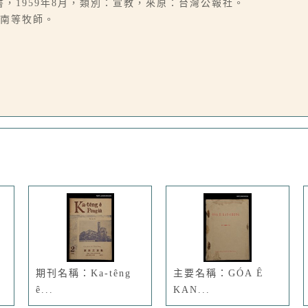
書，1959年8月，類別：宣教，來原：台灣公報社。
履南等牧師。
期刊名稱：Ka-têng
主要名稱：GÓA Ê
ê...
KAN...