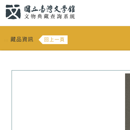
跳到主要內容
:::
藏品資訊
回上一頁
:::