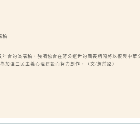
講稿
員年會的演講稿，強調協會在蔣公逝世的國喪期間將以復興中華
為加強三民主義心理建設而努力創作。（文/詹前路）