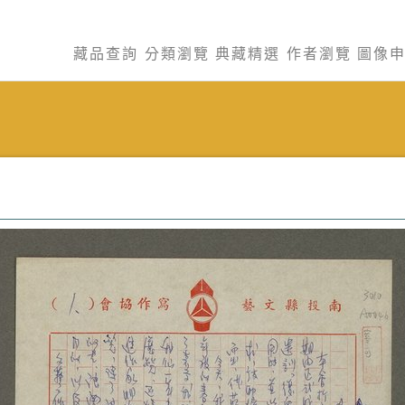
藏品查詢
分類瀏覽
典藏精選
作者瀏覽
圖像