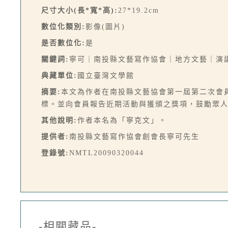
尺寸大小(長*寬*高):
27*19.2cm
數位化類別:
影像(圖片)
是否數位化:
是
關鍵詞:
寧可｜南投縣文藝寫作協會｜地方文藝｜演
典藏單位:
國立臺灣文學館
摘要:
本文為作者在南投縣文藝協會第一屆第二次會
標。並向會員報告近期活動與獲頒之獎項，鼓勵眾人
其他說明:
作者本名為「寧克文」。
提供者:
南投縣文藝寫作協會創會長寧可先生
登錄號:
NMTL20090320044
-相關藏品-