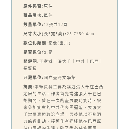
原件與否:
原件
藏品層次:
單件
數量單位:
12張共12頁
尺寸大小(長*寬*高):
25.7*50.4cm
數位化類別:
影像(圖片)
是否數位化:
是
關鍵詞:
王家誠｜張大千｜中共｜巴西｜
長臂猿
典藏單位:
國立臺灣文學館
摘要:
本筆資料主要為講述張大千在巴西
定居的生活。作者首先講述張大千在巴
黎期間，曾在一次的畫展慶功宴時，被
來參加宴會的中共代表團逼迫，要張大
千當眾表態政治立場，最後他以不勝酒
力躲過此劫。接著作者描述他在巴西摩
詰山園裡的生活，除了悉心裝修庭園