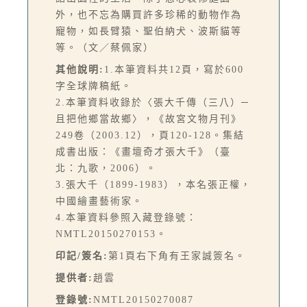
外，也不忘為購買許多珍稀的動物作為
寵物，如長臂猿、聖伯納犬、波斯貓等
等。（文／蔡佩家）
其他說明:
1.本筆資料共12頁，寫於600
字全球牌稿紙。
2.本筆資料收錄於〈張大千傳（三八）─
且把他鄉當故鄉〉，《故宮文物月刊》
249卷（2003.12），頁120-128。集結
成書出版：《畫壇奇才張大千》（臺
北：九歌，2006）。
3.張大千（1899-1983），本名張正權，
中國繪畫藝術家。
4.本筆資料參照入藏登錄號：
NMTL20150270153。
印記/簽名:
第1頁右下角有王家誠簽名。
提供者:
趙雲
登錄號:
NMTL20150270087