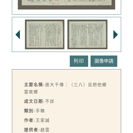
列印
主要名稱:
張大千傳：（三八）且把他鄉
當故鄉
成文日期:
不詳
類別:
手稿
作者:
王家誠
提供者:
趙雲