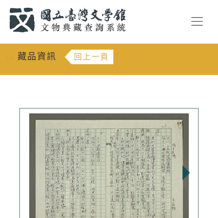
跳到主要內容
:::
藏品資訊
回上一頁
:::