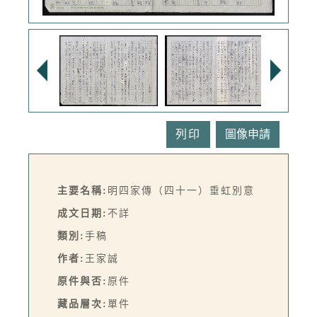
列印
主要名稱:
明四家傳（四十一）垂虹別意
成文日期:
不詳
類別:
手稿
作者:
王家誠
原件與否:
原件
藏品層次:
單件