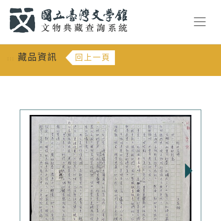
跳到主要內容
:::
藏品資訊
回上一頁
:::