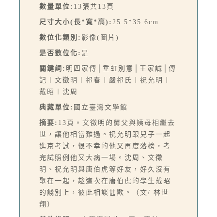
數量單位:
13張共13頁
尺寸大小(長*寬*高):
25.5*35.6cm
數位化類別:
影像(圖片)
是否數位化:
是
關鍵詞:
明四家傳│垂虹別意│王家誠│傳
記︱文徵明︱祁春︱嚴祁氏︱祝允明︱
戴昭︱沈周
典藏單位:
國立臺灣文學館
摘要:
13頁。文徵明的舅父與姨母相繼去
世，讓他相當難過。祝允明跟兒子一起
進京考試，很不幸的他又再度落榜，考
完試照例他又大病一場。沈周、文徵
明、祝允明與唐伯虎等好友，好久沒有
聚在一起，趁這次在唐伯虎的學生戴昭
的餞別上，彼此相談甚歡。（文/ 林世
翔）