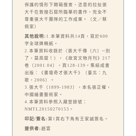
保護的情形下開箱搜查，恣意的拉扯張
大千在敦煌石窟所臨摹的畫作，完全不
尊重張大千團隊的工作成果。（文／蔡
佩家）
其他說明:
1.本筆資料共14頁，寫於600
字全球牌稿紙。
2.本筆資料收錄於〈張大千傳（六）─別
了，莫高窟！〉，《故宮文物月刊》217
卷（2001.04），頁128-139。集結成書
出版：《畫壇奇才張大千》（臺北：九
歌，2006）。
3.張大千（1899-1983），本名張正權，
中國繪畫藝術家。
4.本筆資料參照入藏登錄號：
NMTL20150270153。
印記/簽名:
第1頁右下角有王家誠簽名。
提供者:
趙雲