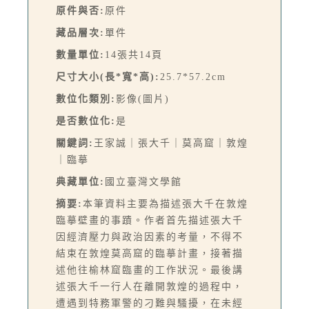
原件與否:
原件
藏品層次:
單件
數量單位:
14張共14頁
尺寸大小(長*寬*高):
25.7*57.2cm
數位化類別:
影像(圖片)
是否數位化:
是
關鍵詞:
王家誠｜張大千｜莫高窟｜敦煌
｜臨摹
典藏單位:
國立臺灣文學館
摘要:
本筆資料主要為描述張大千在敦煌
臨摹壁畫的事蹟。作者首先描述張大千
因經濟壓力與政治因素的考量，不得不
結束在敦煌莫高窟的臨摹計畫，接著描
述他往榆林窟臨畫的工作狀況。最後講
述張大千一行人在離開敦煌的過程中，
遭遇到特務軍警的刁難與騷擾，在未經