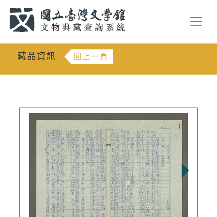
跳到主要內容
:::
藏品資訊
回上一頁
:::