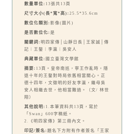
數量單位:
13張共13頁
尺寸大小(長*寬*高):
25.5*35.6cm
數位化類別:
影像(圖片)
是否數位化:
是
關鍵詞:
明四家傳│山靜日長│王家誠│傳
記︱王鏊︱李瀛︱吳安人
典藏單位:
國立臺灣文學館
摘要:
13頁。皇帝南巡，寧王作亂時，隱
退十年的王鏊對時局依舊相當關心。正
德十四年，文徵明的好友李瀛，繼母吳
安人相繼去世，他相當難過。（文/ 林世
翔）
其他說明:
1.本筆資料共13頁，寫於
「Swan」600字稿紙。
2.《明四家傳》第三冊內文。
印記/簽名:
題名下方附有作者簽名「王家