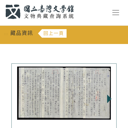
跳到主要內容
:::
藏品資訊
回上一頁
:::