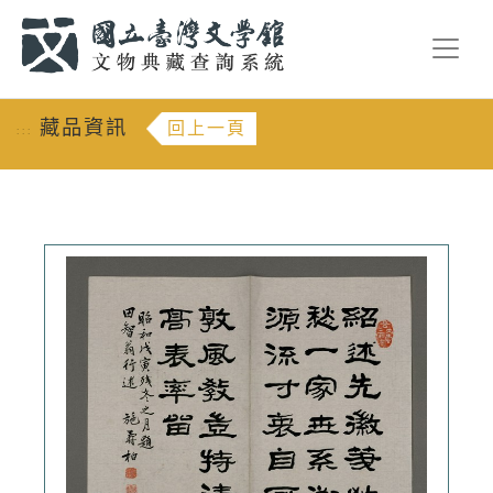
跳到主要內容
:::
藏品資訊
回上一頁
:::