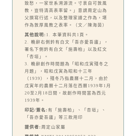
致愁，一家世系溯源流。寸衷自可敦風
教，豈特清高表率留。」意謂周定山為
父撰寫行述，以及整理家譜之作為，堪
作為敦厚風教之表率。（文／陳海茵）
其他說明:
1. 本筆資料共1頁。
2. 輓辭右側鈐有白文「吾亦愛吾廬」，
署名下側鈐有白文「施壽柏」以及紅文
「杏垣」。
3. 輓辭創作時間題為「昭和戊寅殘冬之
月題」，昭和戊寅為昭和十三年
（1939），殘冬乃指農曆十二月，由於
戊寅年的農曆十二月落在西曆1939年1月
20至2月18日間，故創作時間當為西元
1939年。
印記/簽名:
有「施壽柏」、「杏垣」、
「吾亦愛吾廬」等三款用印
提供者:
周定山家屬