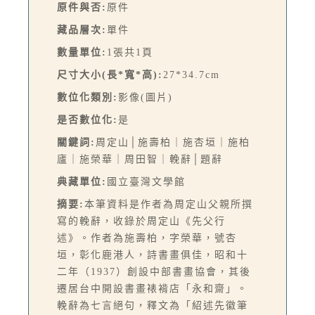
原件與否:
原件
藏品層次:
單件
數量單位:
1張共1頁
尺寸大小(長*寬*高):
27*34.7cm
數位化類別:
影像(圖片)
是否數位化:
是
關鍵詞:
周定山│施壽柏｜施杏垣｜施柏
廬｜施榮華｜周田智｜輓辭│題辭
典藏單位:
國立臺灣文學館
摘要:
本筆資料是作者為周定山父親所撰
寫的輓辭，收錄於周定山《先父行
述》。作者為施壽柏，字榮華，號杏
垣，彰化鹿港人，詩書畫俱佳，昭和十
二年（1937）創設中部書畫協會，其後
遷居台中開設書畫裱褙店「永和齋」。
輓辭為七言絕句，釋文為「紹述先徽筆