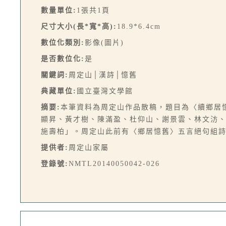
數量單位:
1張共1頁
尺寸大小(長*寬*高):
18.9*6.4cm
數位化類別:
影像(圖片)
是否數位化:
是
關鍵詞:
周定山│漢詩│憶舊
典藏單位:
國立臺灣文學館
摘要:
本筆資料為周定山作品散稿，題目為〈續鄉居
顯昇、黃才樹、陳滿盈、杜仰山、謝景雲、林文汸
施壽柏」。周定山此前有〈鄉居憶舊〉五言絕句組詩
提供者:
周定山家屬
登錄號:
NMTL20140050042-026