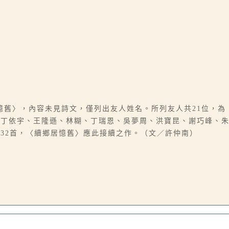
憶舊〉，內容未見詩文，僅列出友人姓名。所列友人共21位，為
、丁依宇、王隆遜、林糊、丁瑞恩、吳夢周、洪寶昆、謝巧峰、
32首，〈續鄉居憶舊〉應此接續之作。（文／許仲南）