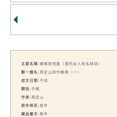
主要名稱:
續鄉居憶舊（僅列友人姓名缺詩）
劃一題名:
周定山詩作散稿（一）
成文日期:
不詳
類別:
手稿
作者:
周定山
原件與否:
原件
藏品層次:
單件