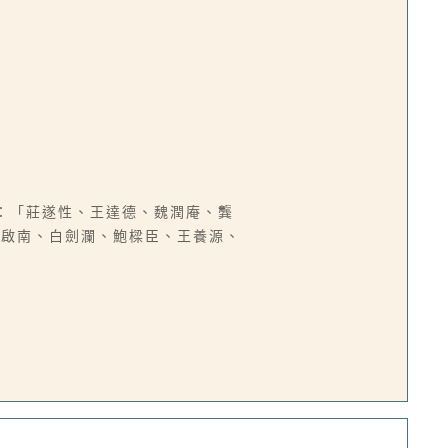
：「莊遂性、王達德、魏潤庵、龔
朱啟南、白劍瀾、鮑樑臣、王養源、