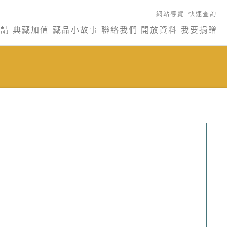
網站導覽
快速查詢
申請
典藏加值
藏品小故事
聯絡我們
開放資料
我要捐贈