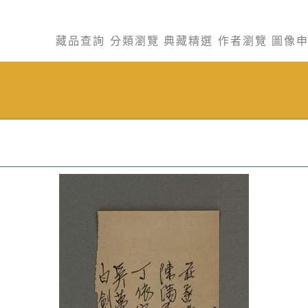
藏品查詢
分類瀏覽
典藏精選
作者瀏覽
圖像