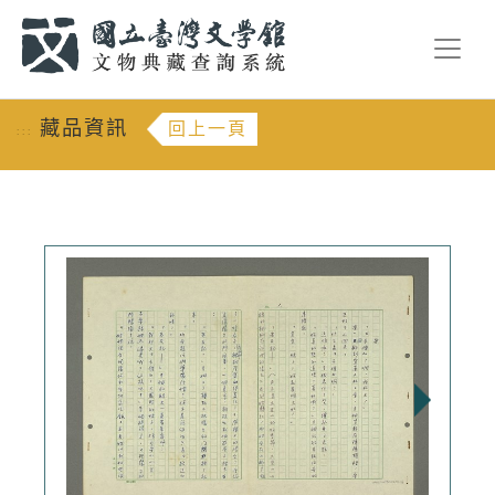
跳到主要內容
:::
藏品資訊
回上一頁
:::