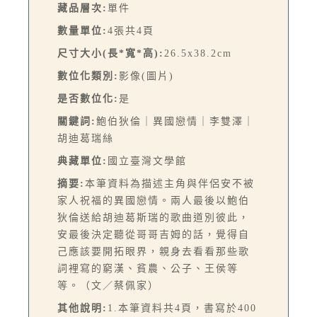
藏品層次:
單件
數量單位:
4張共4頁
尺寸大小(長*寬*高):
26.5x38.2cm
數位化類別:
影像(圖片)
是否數位化:
是
關鍵詞:
鮑伯狄倫｜異國戀情｜李雙澤｜
胡迪葛瑞絲
典藏單位:
國立臺灣文學館
摘要:
本筆資料為描述主角與伴侶安不被
家人祝福的異國戀情。兩人最後以鮑伯
狄倫送給胡迪葛斯瑞的歌曲道別彼此，
安最後決定聽從哥哥吉姆的話，覺得自
己應該要開拓眼界，親身去看看那些歌
詞裡寫的窮漢、貧農、公子、王侯等
等。（文／蔡佩家）
其他說明:
1.本筆資料共4頁，書寫於400