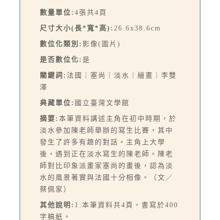
數量單位:
4張共4頁
尺寸大小(長*寬*高):
26.6x38.6cm
數位化類別:
影像(圖片)
是否數位化:
是
關鍵詞:
法國｜塞尚｜淡水｜繪畫｜李雙
澤
典藏單位:
國立臺灣文學館
摘要:
本筆資料講述主角在初中時期，於
淡水參加陳老師舉辦的寫生比賽，其中
發生了許多有趣的對話。主角上大學
後，遇到正在淡水寫生的陳老師。陳老
師對比印象派畫家塞尚的畫後，認為淡
水的風景著實與法國十分相像。（文／
蔡佩家）
其他說明:
1.本筆資料共4頁，書寫於400
字稿紙。