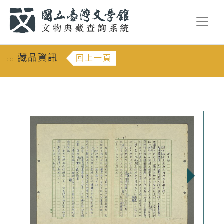
跳到主要內容
:::
藏品資訊
回上一頁
:::