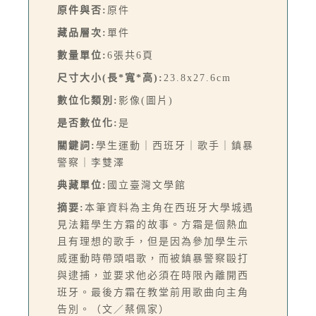
原件與否:
原件
藏品層次:
單件
數量單位:
6張共6頁
尺寸大小(長*寬*高):
23.8x27.6cm
數位化類別:
影像(圖片)
是否數位化:
是
關鍵詞:
學生運動｜西班牙｜歌手｜鎮暴
警察｜李雙澤
典藏單位:
國立臺灣文學館
摘要:
本筆資料為主角在西班牙大學城遇
見法籍學生方霜的故事。方霜是個熱血
且有理想的歌手，但是因為參加學生示
威運動時帶頭唱歌，而被鎮暴警察毆打
與逮捕，並要求他必須在時限內離開西
班牙。最後方霜在教堂前用歌曲向主角
告別。（文／蔡佩家）