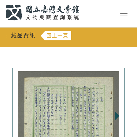
跳到主要內容
:::
藏品資訊
回上一頁
:::