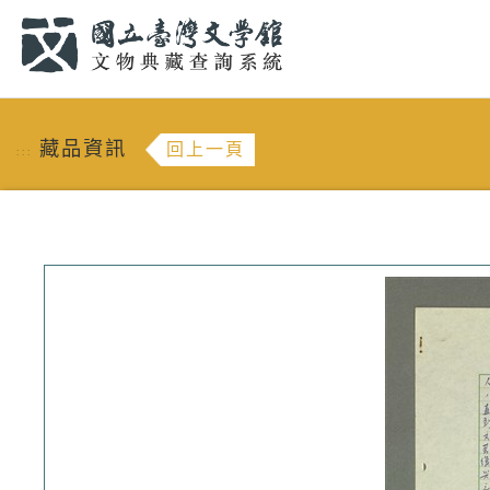
跳到主要內容
:::
藏品資訊
回上一頁
:::