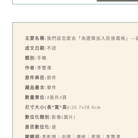
主要名稱:
我們該怎麼去「為建築加入民族風格」—
成文日期:
不詳
類別:
手稿
作者:
李雙澤
原件與否:
原件
藏品層次:
單件
數量單位:
4張共4頁
尺寸大小(長*寬*高):
26.7x38.6cm
數位化類別:
影像(圖片)
是否數位化:
是
關鍵詞:
李乾朗｜中國｜傳統｜建築｜李雙澤