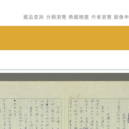
藏品查詢
分類瀏覽
典藏精選
作者瀏覽
圖像