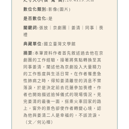
尺寸大小(長*寬*高):
26.4x19.5cm
數位化類別:
影像(圖片)
是否數位化:
是
關鍵詞:
張放｜京劇團｜姜清｜同事｜喪
禮
典藏單位:
國立臺灣文學館
摘要:
本筆資料作者首先敘述過去他在京
劇團的工作經驗，接著將焦點轉換至其
同事姜清，闡述他為京劇投入大量精力
的工作態度與生活日常。在作者罹患急
性肺病之時，得知姜清離世的消息不禁
落淚，於是決定前去花蓮參加喪禮。作
者也開始描述追悼儀式的現場情況。見
完姜清的最後一面，搭乘火車回家的路
上，窗外的景色卻使作者轉變心境，認
為他與姜清二人是幸福的，不該流淚。
（文／何沁樺）