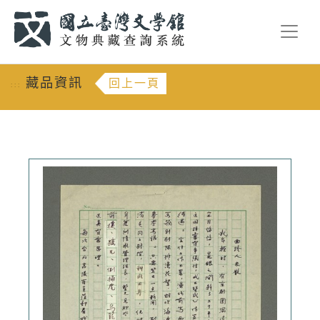
跳到主要內容
:::
藏品資訊
回上一頁
:::