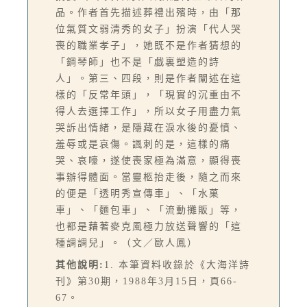
品。作者首先描述葬禮出殯時，由「那
位氣質文弱清秀的女子」扮演「代人哭
喪的職業孝子」，她既不是作者猜想的
「鋼琴師」也不是「戯裏塑造的詩
人」。第三、四段，則是作者闡述在這
樣的「反常年頭」，「現實的沉重由不
得人去選擇工作」，所以女子用盡力氣
哭訴出情緒，是隱藏在淚水後的憂憤、
羞辱或是哀傷。諷刺的是，這樣的痛
哭、哀嚎，遂使喪家極為滿意，顯得喪
事辦得體面。當靈柩抬走後，隨之而來
的便是「透明秀宣傳車」、「水菓
車」、「麵包車」、「流動攤販」等，
也都是藉著麥克風極力放送聲響的「這
種調調兒」。（文／歐人鳳）
其他說明:
1. 本筆資料收錄於《大海洋詩
刊》第30期，1988年3月15日，頁66-
67。