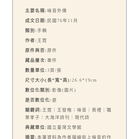
主要名稱:
噪音外傳
成文日期:
民國76年11月
類別:
手稿
作者:
王霓
原件與否:
原件
藏品層次:
單件
數量單位:
3頁/張
尺寸大小(長*寬*高):
26.6*19cm
數位化類別:
影像(圖片)
是否數位化:
是
關鍵詞:
王霓｜王發槐｜噪音｜喪禮｜職
業孝子｜大海洋詩刊｜現代詩
典藏單位:
國立臺灣文學館
摘要:
本筆資料為作者描繪街上噪音的作