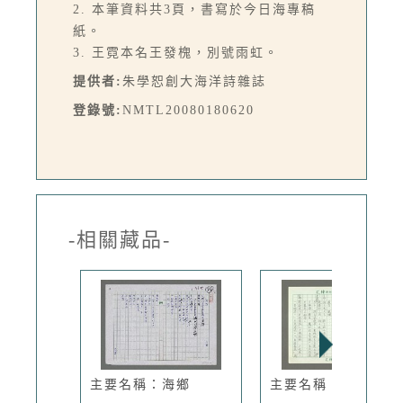
2. 本筆資料共3頁，書寫於今日海專稿
紙。
3. 王霓本名王發槐，別號雨虹。
提供者:
朱學恕創大海洋詩雜誌
登錄號:
NMTL20080180620
-相關藏品-
主要名稱：海鄉
主要名稱：一信詩話