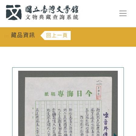
跳到主要內容
:::
藏品資訊
回上一頁
:::