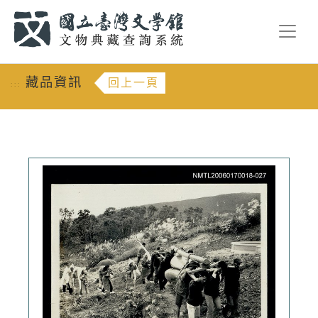
跳到主要內容
:::
藏品資訊
回上一頁
:::