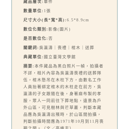
藏品層次:
單件
數量單位:
1張
尺寸大小(長*寬*高):
6.5*8.9cm
數位化類別:
影像(圖片)
是否數位化:
否
關鍵詞:
吳瀛濤｜喪禮｜棺木｜送葬
典藏單位:
國立臺灣文學館
摘要:
本件藏品為黑白照片一幀，拍攝者
不詳，相片內容為吳瀛濤喪禮的送葬隊
伍，棺木懸吊在木柱下方，由數名工作
人員抬著綁定棺木的木柱走在前方，吳
瀛濤的子女跟隨在後，身著麻布製的孝
服，眾人一同前往下葬地點，遠景為戶
外山區，可見樹林與芒草叢，判斷本藏
品應為吳瀛濤出殯時，於山區間拍攝，
判斷拍攝時間應為1971年10月到11月喪
期之間。（文／高維志）