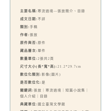
主要名稱:
寒流過境—張放簡介、目錄
成文日期:
不詳
類別:
手稿
作者:
張放
原件與否:
原件
藏品層次:
單件
數量單位:
2張共2頁
尺寸大小(長*寬*高):
21.2*29.7cm
數位化類別:
影像(圖片)
是否數位化:
是
關鍵詞:
張放｜寒流過境｜短篇小說集｜
個人介紹｜目錄
典藏單位:
國立臺灣文學館