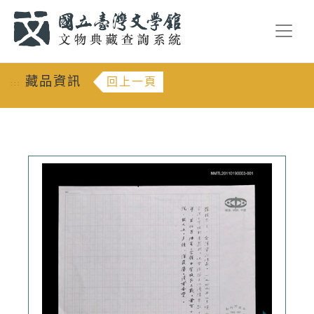
跳到主要內容
:::
藏品資訊
回上一頁
:::