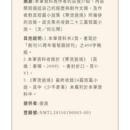
摘要:
本筆資料為作者的自我介紹，內容
簡短描述自己的經歷與創作文類，及作
者對其短篇小說集《寒流過境》所編排
的目錄，該文集共收錄二十三篇短篇小
說。（文／何沁樺）
其他說明:
1.本筆資料共2頁，書寫於
「創刊35周年葡萄園詩刊」之400字稿
紙。
2.本筆資料收錄於《寒流過境》（高
雄：春暉，2009），書封折口、頁V-
VI。
3.《寒流過境》最終收錄24篇短篇小
說，其中〈少不更事〉未羅列於本筆資
料中。
提供者:
張放
登錄號:
NMTL20110190003-001