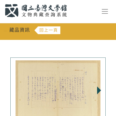
跳到主要內容
:::
藏品資訊
回上一頁
:::