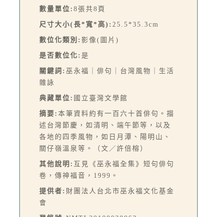
數量單位:
8張共8頁
尺寸大小(長*寬*高):
25.5*35.3cm
數位化類別:
影像(圖片)
是否數位化:
是
關鍵詞:
巫永福｜俳句｜台灣風物｜生活
雜詠
典藏單位:
國立臺灣文學館
摘要:
本筆資料約有一百六十首俳句。描
述台灣節慶，如清明、端午節等，以及
各地的四季風物，如日月潭、陽明山、
關仔嶺溫泉等。（文／許倍榕）
其他說明:
互見《巫永福全集》短句俳句
卷，傳神福音，1999。
提供者:
財團法人台北市巫永福文化基金
會