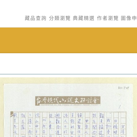
藏品查詢
分類瀏覽
典藏精選
作者瀏覽
圖像