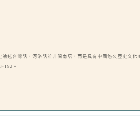
史論述台灣話、河洛話並非閩南語，而是具有中國悠久歷史文化
-192。