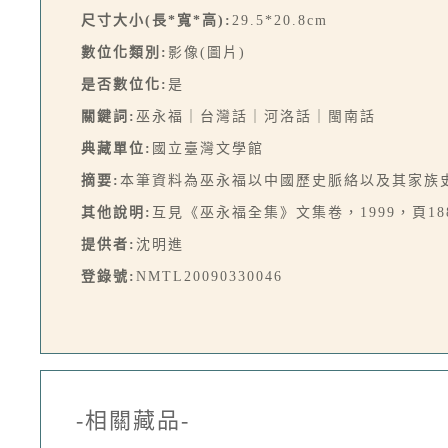
尺寸大小(長*寬*高):
29.5*20.8cm
數位化類別:
影像(圖片)
是否數位化:
是
關鍵詞:
巫永福｜台灣話｜河洛話｜閩南話
典藏單位:
國立臺灣文學館
摘要:
本筆資料為巫永福以中國歷史脈絡以及其家族
其他說明:
互見《巫永福全集》文集卷，1999，頁188
提供者:
沈明進
登錄號:
NMTL20090330046
-相關藏品-