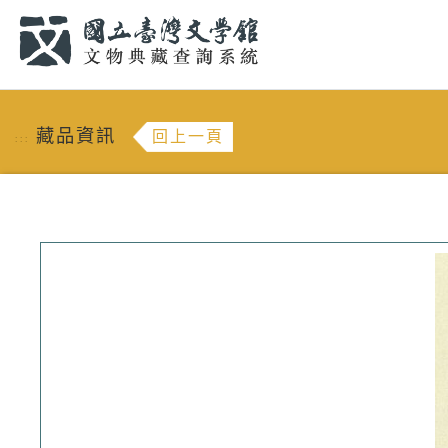
跳到主要內容
:::
藏品資訊
回上一頁
:::