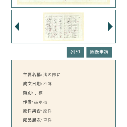
列印
主要名稱:
渚の際に
成文日期:
不詳
類別:
手稿
作者:
巫永福
原件與否:
原件
藏品層次:
單件