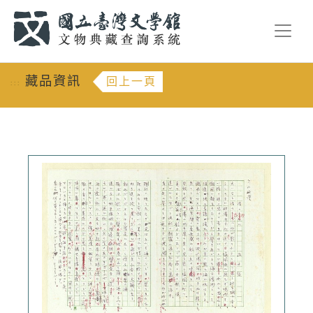
跳到主要內容
:::
藏品資訊
回上一頁
:::