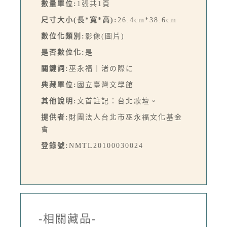
數量單位:
1張共1頁
尺寸大小(長*寬*高):
26.4cm*38.6cm
數位化類別:
影像(圖片)
是否數位化:
是
關鍵詞:
巫永福｜渚の際に
典藏單位:
國立臺灣文學館
其他說明:
文首註記：台北歌壇。
提供者:
財團法人台北市巫永福文化基金
會
登錄號:
NMTL20100030024
-相關藏品-