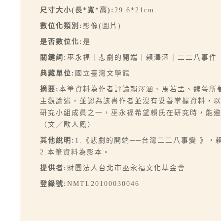
尺寸大小(長*寬*高):
29.6*21cm
數位化類別:
影像(圖片)
是否數位化:
是
關鍵詞:
巫永福｜悲劇的開端｜賴澤涵｜二二八事件
典藏單位:
國立臺灣文學館
摘要:
本筆資料為作者評論賴澤涵、馬若孟、魏萼所
主觀論述，並認為該書作者並沒有妥善掌握資料，
研究小組成員之一，巫永福希望賴氏在研究時，能
（文／歐人鳳）
其他說明:
1.《悲劇的開端──台灣二二八事變 》，
2.本筆資料為影本。
提供者:
財團法人台北市巫永福文化基金會
登錄號:
NMTL20100030046