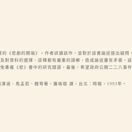
著的《悲劇的開端》。作者詳讀該作，並對於該書論述提出疑問
以及對資料的選擇、詮釋都有嚴重的誤解，造成論述屢有矛盾。
避免重複《悲》書中的研究錯誤。最後，希望政府公開二二八事
賴澤涵、馬孟若、魏萼著，羅珞珈 譯，台北：時報，1993年。