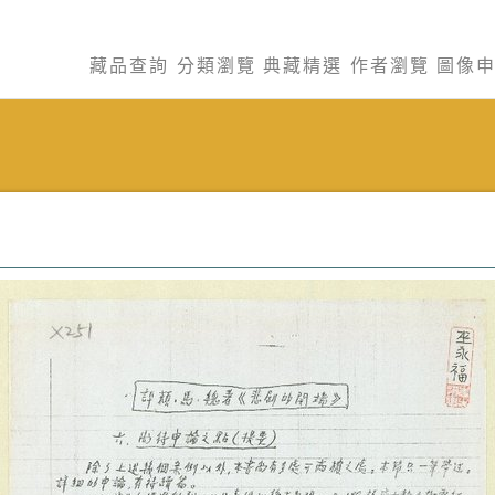
藏品查詢
分類瀏覽
典藏精選
作者瀏覽
圖像