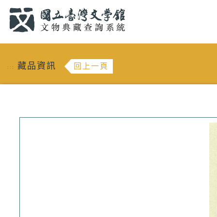
跳到主要內容
:::
藏品資訊
回上一頁
:::