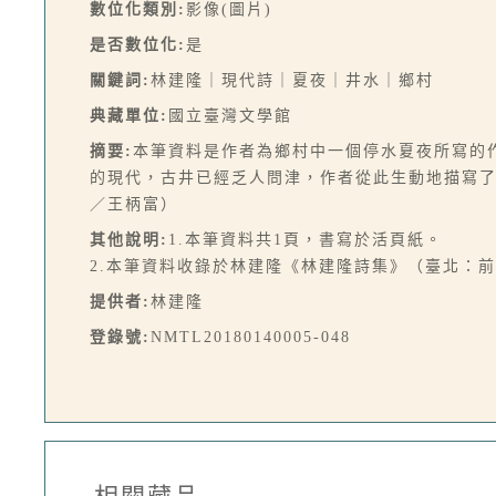
數位化類別:
影像(圖片)
是否數位化:
是
關鍵詞:
林建隆｜現代詩｜夏夜｜井水｜鄉村
典藏單位:
國立臺灣文學館
摘要:
本筆資料是作者為鄉村中一個停水夏夜所寫的
的現代，古井已經乏人問津，作者從此生動地描寫
／王柄富）
其他說明:
1.本筆資料共1頁，書寫於活頁紙。
2.本筆資料收錄於林建隆《林建隆詩集》（臺北：前衛，
提供者:
林建隆
登錄號:
NMTL20180140005-048