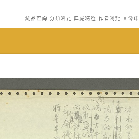
藏品查詢
分類瀏覽
典藏精選
作者瀏覽
圖像