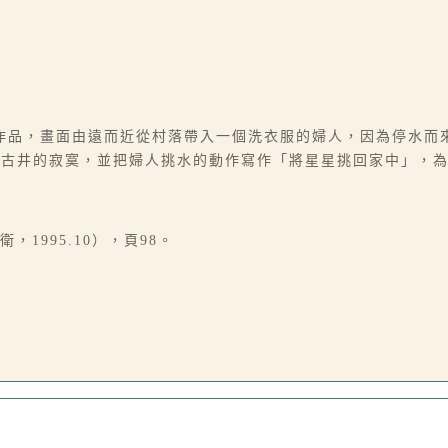
作品，畫面由遠而近從村落帶入一個洗衣服的婦人，因為停水而
了古井的寂寞，並把婦人挑水的動作寫作「將星星挑回家中」，
1995.10），頁98。