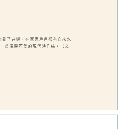
來到了井邊，在家家戶戶都有自來水
為一首溫馨可愛的現代詩作結。（文