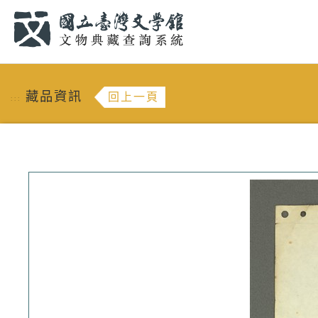
跳到主要內容
:::
藏品資訊
回上一頁
:::