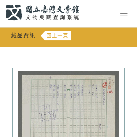
跳到主要內容
:::
藏品資訊
回上一頁
:::