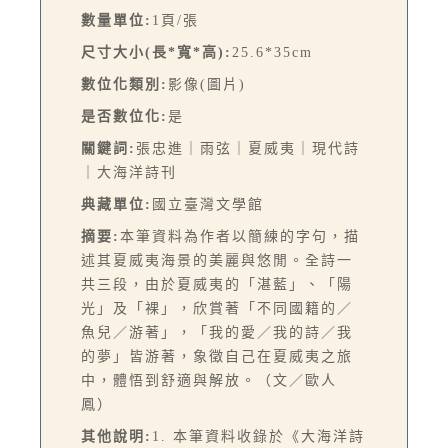
數量單位:
1頁/張
尺寸大小(長*寬*高):
25.6*35cm
數位化類別:
影像(圖片)
是否數位化:
是
關鍵詞:
張忠進｜雨弦｜夏威夷｜現代詩
｜大海洋詩刊
典藏單位:
國立臺灣文學館
摘要:
本筆資料為作者以簡練的字句，描
述其夏威夷海景的美麗與悠閒。全詩一
共三段，由於夏威夷的「湛藍」、「陽
光」及「裸」，欣賞著「不同國籍的／
魚兒／游著」，「我的愛／我的詩／我
的夢」皆游著，象徵自己在夏威夷之旅
中，體悟到舒適與解放。（文／歐人
鳳）
其他說明:
1. 本筆資料收錄於《大海洋詩