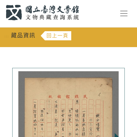
跳到主要內容
:::
藏品資訊
回上一頁
:::