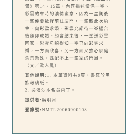
鴛》第14、15章，內容描述情侶一峯、
彩雲約會時的濃情蜜意，因為一星期後
一峯便要啟程前往廈門。一峯趁此次約
會，向彩雲求婚，彩雲允諾待一峯返台
後隨即成婚。約會結束後，一峯送彩雲
回家，彩雲母親得知一峯已向彩雲求
婚，一方面欣喜，另一方面又擔心家庭
背景懸殊，匹配不上一峯家的門風。
（文／歐人鳳）
其他說明:
1. 本筆資料共9頁，書寫於民
族報稿紙。
2. 吳漫沙本名吳丙丁。
提供者:
吳明月
登錄號:
NMTL20060900108