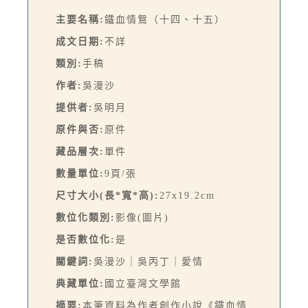
主要名稱:
鐵血情鴛（十四、十五）
成文日期:
不詳
類別:
手稿
作者:
吳漫沙
提供者:
吳明月
原件與否:
原件
藏品層次:
單件
數量單位:
9頁/張
尺寸大小(長*寬*高):
27x19.2cm
數位化類別:
影像(圖片)
是否數位化:
是
關鍵詞:
吳漫沙｜吳丙丁｜愛情
典藏單位:
國立臺灣文學館
摘要:
本筆資料為作者創作小說《鐵血情