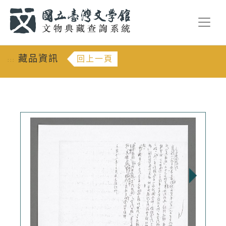
跳到主要內容
:::
藏品資訊
回上一頁
:::