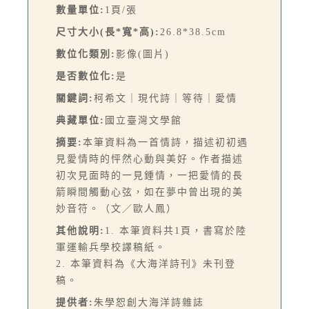
數量單位:
1頁/張
尺寸大小(長*寬*高):
26.8*38.5cm
數位化類別:
影像(圖片)
是否數位化:
是
關鍵詞:
柯希文｜現代詩｜等待｜愛情
典藏單位:
國立臺灣文學館
摘要:
本筆資料為一首情詩，描述初初遇
見愛情時的怦然心動與美好。作者描述
初次見面時的一見鍾情，一把愛情的長
箭瞬間觸動心弦，如在夢中曾出現的美
妙音符。（文／歐人鳳）
其他說明:
1. 本筆資料共1頁，書寫於陸
軍運輸兵學校譯稿紙。
2. 本筆資料為《大海洋詩刊》未刊登
稿。
提供者:
朱學恕創大海洋詩雜誌