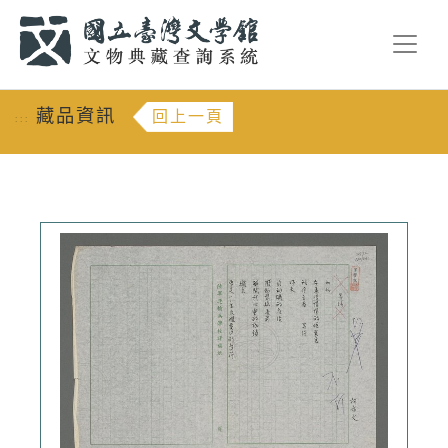
跳到主要內容
:::
藏品資訊
回上一頁
:::