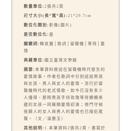
數量單位:
2張共2頁
尺寸大小(長*寬*高):
21*29.7cm
數位化類別:
影像(圖片)
是否數位化:
是
關鍵詞:
韓良露│歌詞│留聲機│等待│愛
情
典藏單位:
國立臺灣文學館
摘要:
本筆資料敘述在留聲機時代發生的
愛情故事。作者在歌詞中分別述說男孩
與女孩、男人與女人的愛情。流行於留
聲機時代的老式情歌，如今已沒有多少
人懂得，那時男孩手持玫瑰等待姍姍來
遲的女孩一同展開愛情初演；倚門守候
夜歸人的女人與男人的愛情也已接近尾
聲。（文／温惠玉）
其他說明:
1.本筆資料2張共2頁，書寫於