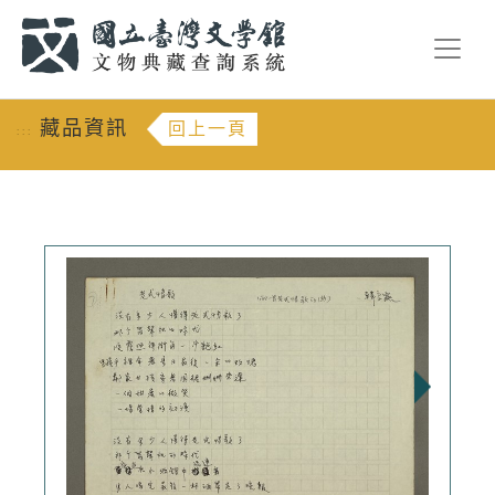
跳到主要內容
:::
藏品資訊
回上一頁
:::