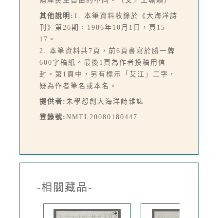
兩岸民主自由的不同。（文／王珮穎）
其他說明:
1. 本筆資料收錄於《大海洋詩
刊》第26期，1986年10月1日，頁15-
17。
2. 本筆資料共7頁，前6頁書寫於勝一牌
600字稿紙。最後1頁為作者投稿用信
封。第1頁中，另有標示「艾江」二字，
疑為作者筆名或本名。
提供者:
朱學恕創大海洋詩雜誌
登錄號:
NMTL20080180447
-相關藏品-