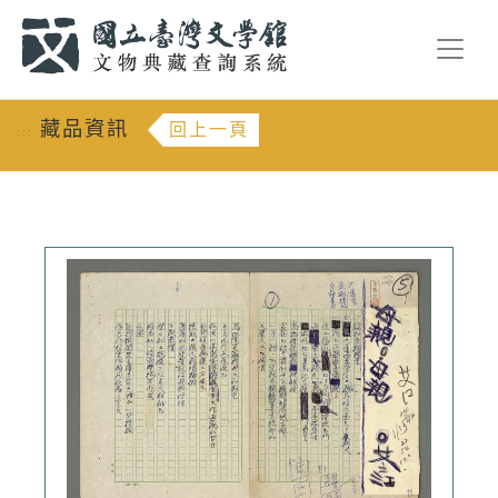
跳到主要內容
:::
藏品資訊
回上一頁
:::