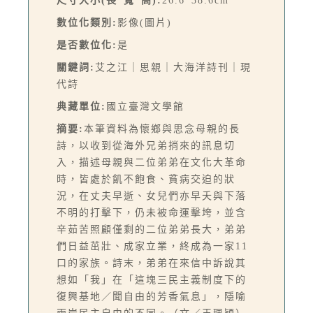
尺寸大小(長*寬*高):
26.6*38.6cm
數位化類別:
影像(圖片)
是否數位化:
是
關鍵詞:
艾之江｜思親｜大海洋詩刊｜現
代詩
典藏單位:
國立臺灣文學館
摘要:
本筆資料為懷鄉與思念母親的長
詩，以收到從海外兄弟捎來的訊息切
入，描述母親與二位弟弟在文化大革命
時，皆處於飢不飽食、貧病交迫的狀
況，在丈夫早逝、女兒們亦早夭與下落
不明的打擊下，仍未被命運擊垮，並含
辛茹苦照顧僅剩的二位弟弟長大，弟弟
們日益茁壯、成家立業，終成為一家11
口的家族。詩末，弟弟在來信中訴說其
想如「我」在「這塊三民主義制度下的
復興基地／聞自由的芳香氣息」，隱喻