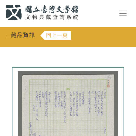
跳到主要內容
:::
藏品資訊
回上一頁
:::