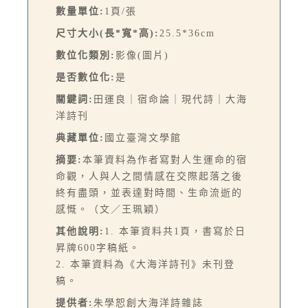
數量單位:
1頁/張
尺寸大小(長*寬*高):
25.5*36cm
數位化類別:
影像(圖片)
是否數位化:
是
關鍵詞:
田運良｜宿命論｜現代詩｜大海
洋詩刊
典藏單位:
國立臺灣文學館
摘要:
本筆資料為作者寫對人生運命的宿
命觀，人與人之間情感在交際起落之後
終有盡頭，並表達對時間、生命流逝的
感慨。（文／王珮穎）
其他說明:
1. 本筆資料共1頁，書寫於日
昇牌600字稿紙。
2. 本筆資料為《大海洋詩刊》未刊登
稿。
提供者:
朱學恕創大海洋詩雜誌