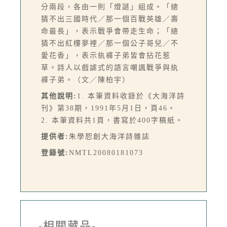
分兩段，各由一則「燈謎」組成。「總
猜不出三國時代／那一個百戰英雄／壽
命最長」，表示戰爭會帶走生命；「總
猜不出紅樓夢裡／那一個公子哥兒／不
愛花香」，表示紈褲子弟皆會拈花惹
草。詩人以戲謔式的語言嘲諷戰爭與紈
褲子弟。（文／陳柏宇）
其他說明:
1. 本筆資料收錄於《大海洋詩
刊》第38期，1991年5月1日，頁46。
2. 本筆資料共1頁，書寫於400字稿紙。
提供者:
朱學恕創大海洋詩雜誌
登錄號:
NMTL20080181073
-相關藏品-