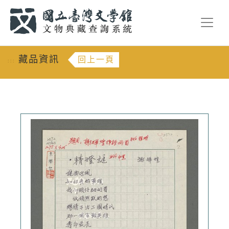
跳到主要內容
:::
藏品資訊
回上一頁
:::