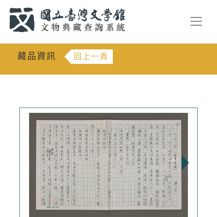
跳到主要內容
:::
藏品資訊
回上一頁
:::