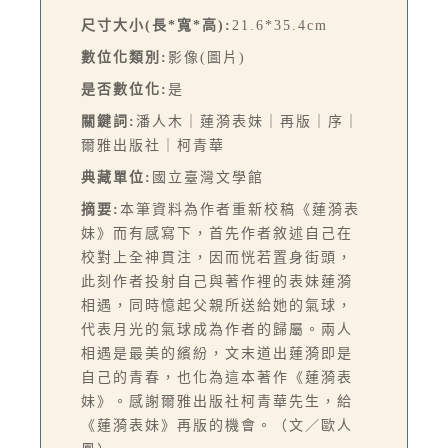
尺寸大小(長*寬*高):
21.6*35.4cm
數位化類別:
影像(圖片)
是否數位化:
是
關鍵詞:
潘人木｜蓮漪表妹｜再版｜序｜
爾雅出版社｜柯青華
典藏單位:
國立臺灣文學館
摘要:
本筆資料為作者重新校稿《蓮漪表
妹》而有感寫下，首先作者敘述自己在
校對上全神貫注，因而恍若置身街頭，
此刻作者投射自己與著作裡的表妹蓮漪
相遇，同時憶起父親所送給她的氣球，
代表月光的氣球成為作者的歸屬。兩人
相遇是最美的繽紛，文末道出蓮漪即是
自己的青春，也化為這本著作《蓮漪表
妹》。感謝爾雅出版社柯青華先生，給
《蓮漪表妹》再版的機會。（文／歐人